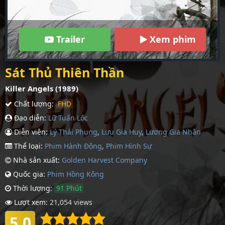
Trailer
Xem phim
Sát Thủ Thiên Thần
Killer Angels (1989)
Chất lượng:
FHD
Đạo diễn:
Lữ Tuấn Lộc
Diễn viên:
Lý Thái Phụng
,
Lưu Gia Huy
,
Lương Gia Nhân
Thể loại:
Phim Hành Động
,
Phim Hình Sự
Nhà sản xuất:
Golden Harvest Company
Quốc gia:
Phim Hồng Kông
Thời lượng:
91 Phút
Lượt xem:
21,054 views
5.0