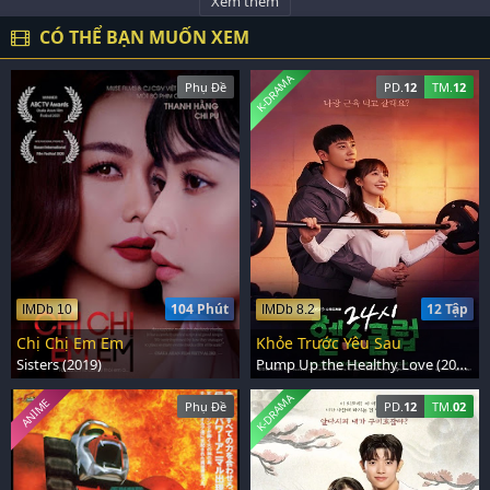
Xem thêm
CÓ THỂ BẠN MUỐN XEM
K-DRAMA
Phụ Đề
PD.
12
TM.
12
104 Phút
12 Tập
IMDb 10
IMDb 8.2
Chị Chị Em Em
Khỏe Trước Yêu Sau
Sisters (2019)
Pump Up the Healthy Love (2025)
K-DRAMA
ANIME
Phụ Đề
PD.
12
TM.
02