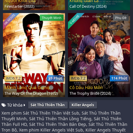
Người Khởi Lửa
Không Gian Lạ
Firestarter (2022)
Call Of Destiny (2024)
HK-MOVIE
V-MOVIE
Thuyết Minh
Phụ Đề
99 Phút
114 Phút
IMDb 7.2
IMDb 7.2
Mãnh Long Quá Giang
Cô Dâu Hào Môn
The Way Of The Dragon (1972)
The Trophy Bride (2024)
Từ khóa
Sát Thủ Thiên Thần
Killer Angels
Xem phim Sát Thủ Thiên Thần Việt Sub, Sát Thủ Thiên Thần
Thuyết Minh, Sát Thủ Thiên Thần Lồng Tiếng, Sát Thủ Thiên
Thần Full HD, Sát Thủ Thiên Thần Bản Đẹp, Sát Thủ Thiên Thần
Trọn Bộ, Xem phim Killer Angels Việt Sub, Killer Angels Thuyết