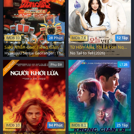
28 Phút
12 Tập
IMDb 10
IMDb 7.6
Siêu Nhân Gao: Tiếng Gầm Của Núi Lửa
Từ Hôm Nay, Tôi Là Con Người
Hyakujuu Sentai Gaoranger : The Fire Mountain Roars (2001)
No Tail to Tell (2026)
HK-DRAMA
US-MOVIE
Phụ Đề
LT.
25
94 Phút
25 Tập
IMDb 10
IMDb 8.1