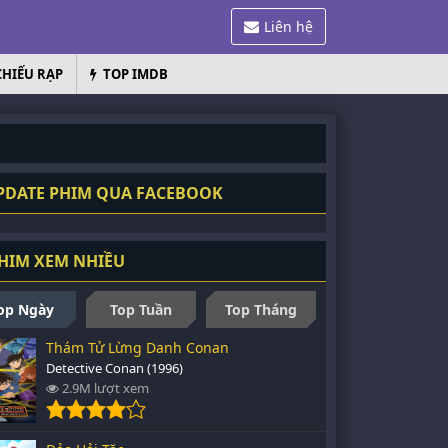
Liên hệ
CHIẾU RẠP
TOP IMDB
DATE PHIM QUA FACEBOOK
HIM XEM NHIỀU
op Ngày
Top Tuần
Top Tháng
Thám Tử Lừng Danh Conan
Detective Conan (1996)
2.9M lượt xem