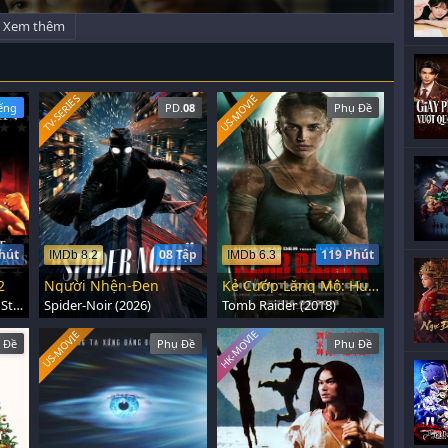
Xem thêm
US-MOVIE
TV-SERIES
iếng
PD.
08
Phụ Đề
hút
08 Tập
119 Phút
IMDb 8.2
IMDb 6.3
2
Người Nhện-Đen
Kẻ Cướp Lăng Mộ: Huyền Thoại Bắt Đầu
Twinkle Twinkle Lucky Stars (1985)
Spider-Noir (2026)
Tomb Raider (2018)
HK-MOVIE
US-MOVIE
 Đề
Phụ Đề
Phụ Đề