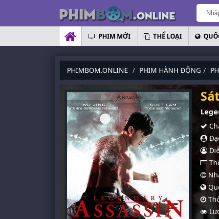
PHIM MỚI
THỂ LOẠI
QUỐC
PHIMBOM.ONLINE
PHIM HÀNH ĐỘNG
PH
Sá
Lege
Chấ
Đạo
Diễ
Thể
Nhà
Quố
Thờ
Lượ