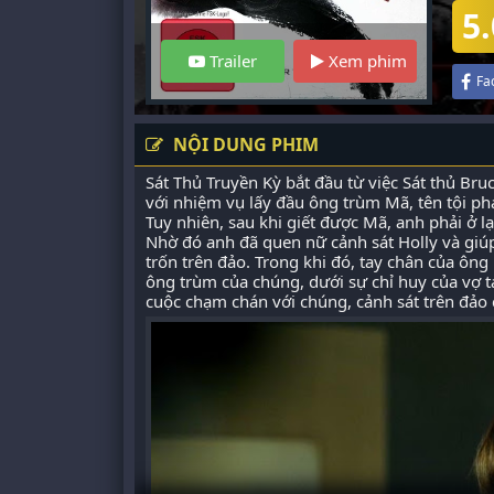
5.
Trailer
Xem phim
Fa
NỘI DUNG PHIM
Sát Thủ Truyền Kỳ bắt đầu từ việc Sát thủ Br
với nhiệm vụ lấy đầu ông trùm Mã, tên tội p
Tuy nhiên, sau khi giết được Mã, anh phải ở l
Nhờ đó anh đã quen nữ cảnh sát Holly và giú
trốn trên đảo. Trong khi đó, tay chân của ôn
ông trùm của chúng, dưới sự chỉ huy của vợ t
cuộc chạm chán với chúng, cảnh sát trên đảo