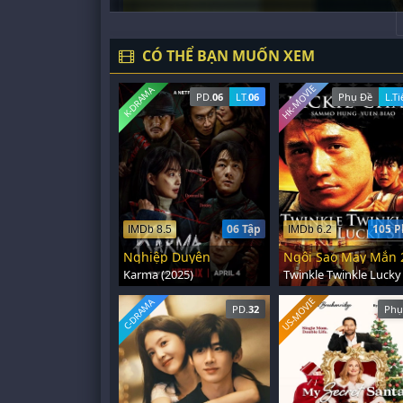
CÓ THỂ BẠN MUỐN XEM
HK-MOVIE
K-DRAMA
PD.
06
LT.
06
Phụ Đề
L.T
06 Tập
105 P
IMDb 8.5
IMDb 6.2
Nghiệp Duyên
Ngôi Sao May Mắn 
Karma (2025)
US-MOVIE
C-DRAMA
PD.
32
Phụ