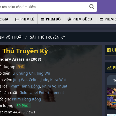
 GIA
PHIM LẺ
PHIM BỘ
PHIM ĐỀ CỬ
PHIM 
IM VÕ THUẬT
SÁT THỦ TRUYỀN KỲ
t Thủ Truyền Kỳ
UP
ndary Assassin (2008)
t lượng:
FHD
P
 diễn:
Li Chung Chi
,
Jing Wu
n viên:
Jing Wu
,
Celina Jade
,
Kara Wai
T
 loại:
Phim Hành Động
,
Phim Võ Thuật
 sản xuất:
Gold Label Entertainment
c gia:
Phim Hồng Kông
i lượng:
89 Phút
t xem:
44,498 views