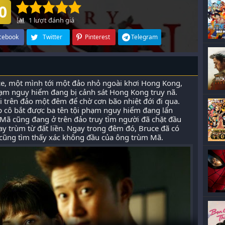
0
1
lượt đánh giá
cebook
Twitter
Pinterest
Telegram
uce, một mình tới một đảo nhỏ ngoài khơi Hong Kong,
hạm nguy hiểm đang bị cảnh sát Hong Kong truy nã.
ại trên đảo một đêm để chờ cơn bão nhiệt đới đi qua.
p cô bắt được ba tên tội phạm nguy hiểm đang lẩn
g Mã cũng đang ở trên đảo truy tìm người đã chặt đầu
ay trùm từ đất liền. Ngay trong đêm đó, Bruce đã có
 cũng tìm thấy xác không đầu của ông trùm Mã.