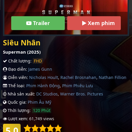
Trailer
Xem phim
Siêu Nhân
Superman (2025)
Chất lượng:
FHD
Đạo diễn:
James Gunn
Diễn viên:
Nicholas Hoult
,
Rachel Brosnahan
,
Nathan Fillion
Thể loại:
Phim Hành Động
,
Phim Phiêu Lưu
Nhà sản xuất:
DC Studios
,
Warner Bros. Pictures
Quốc gia:
Phim Âu Mỹ
Thời lượng:
120 Phút
Lượt xem:
61,749 views
5.0