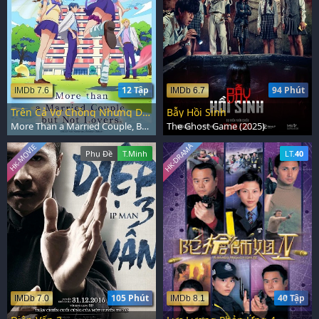
12 Tập
94 Phút
IMDb 7.6
IMDb 6.7
Trên Cả Vợ Chồng Nhưng Dưới Tình Nhân
Bẫy Hồi Sinh
More Than a Married Couple, But Not Lovers (2022)
The Ghost Game (2025)
HK-DRAMA
HK-MOVIE
Phụ Đề
T.Minh
LT.
40
105 Phút
40 Tập
IMDb 7.0
IMDb 8.1