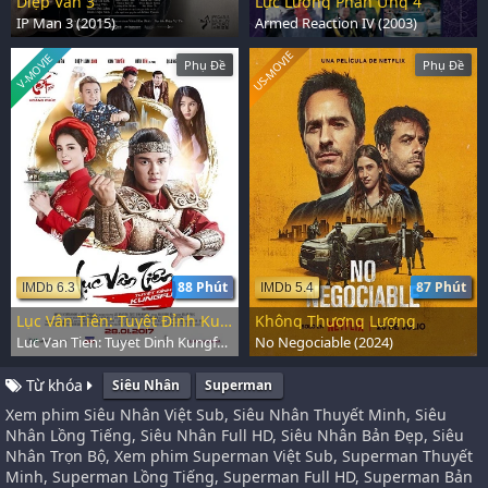
Diệp Vấn 3
Lực Lượng Phản Ứng 4
IP Man 3 (2015)
Armed Reaction IV (2003)
US-MOVIE
V-MOVIE
Phụ Đề
Phụ Đề
88 Phút
87 Phút
IMDb 6.3
IMDb 5.4
Lục Vân Tiên: Tuyệt Đỉnh Kungfu
Không Thương Lượng
Luc Van Tien: Tuyet Dinh Kungfu (2017)
No Negociable (2024)
Từ khóa
Siêu Nhân
Superman
Xem phim Siêu Nhân Việt Sub, Siêu Nhân Thuyết Minh, Siêu
Nhân Lồng Tiếng, Siêu Nhân Full HD, Siêu Nhân Bản Đẹp, Siêu
Nhân Trọn Bộ, Xem phim Superman Việt Sub, Superman Thuyết
Minh, Superman Lồng Tiếng, Superman Full HD, Superman Bản