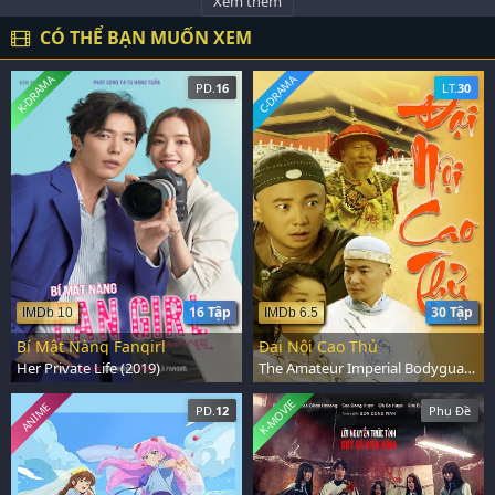
Xem thêm
CÓ THỂ BẠN MUỐN XEM
K-DRAMA
C-DRAMA
PD.
16
LT.
30
16 Tập
30 Tập
IMDb 10
IMDb 6.5
Bí Mật Nàng Fangirl
Đại Nội Cao Thủ
Her Private Life (2019)
The Amateur Imperial Bodyguard (2010)
K-MOVIE
ANIME
PD.
12
Phụ Đề