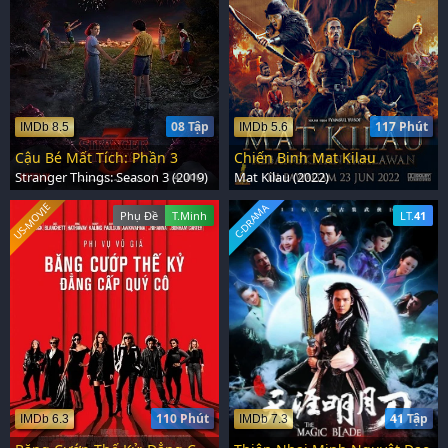
08 Tập
117 Phút
IMDb 8.5
IMDb 5.6
Cậu Bé Mất Tích: Phần 3
Chiến Binh Mat Kilau
Stranger Things: Season 3 (2019)
Mat Kilau (2022)
US-MOVIE
C-DRAMA
Phụ Đề
T.Minh
LT.
41
110 Phút
41 Tập
IMDb 6.3
IMDb 7.3