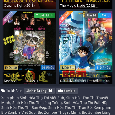
Băng Cướp Thế Kỷ: Đẳng Cấp Quý Cô
Thiên Nhai Minh Nguyệt Đao
Ocean's Eight (2018)
The Magic Blade (2012)
CHIẾU RẠP
HK-MOVIE
Thuyết Minh
Phụ Đề
L.Tiếng
96 Phút
110 Phút
IMDb 10
IMDb 7.1
Thất Tinh Ma Nữ
Thám Tử Lừng Danh Conan: Ngôi Sao 5 Cánh 1 Triệu Đô
Devils Vendetta (1991)
Detective Conan: The Million-Dollar Pentagram (2024)
Từ khóa
Sinh Hóa Thọ Thi
Bio Zombie
Xem phim Sinh Hóa Thọ Thi Việt Sub, Sinh Hóa Thọ Thi Thuyết
Minh, Sinh Hóa Thọ Thi Lồng Tiếng, Sinh Hóa Thọ Thi Full HD,
Sinh Hóa Thọ Thi Bản Đẹp, Sinh Hóa Thọ Thi Trọn Bộ, Xem phim
Bio Zombie Việt Sub, Bio Zombie Thuyết Minh, Bio Zombie Lồng