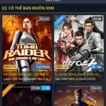
Xem thêm
CÓ THỂ BẠN MUỐN XEM
US-MOVIE
C-DRAMA
Phụ Đề
PD.
38
117 Phút
38 Tập
IMDb 5.5
IMDb 10
Kẻ Cướp Lăng Mộ: Cái Nôi Của Sự Sống
Luận Ai Xứng Danh Anh Hùng
Lara Croft Tomb Raider: The Cradle of Life (2003)
Say Hero Who is Hero (2022)
TV-SERIES
PD.
08
LT.
08
Phụ Đề