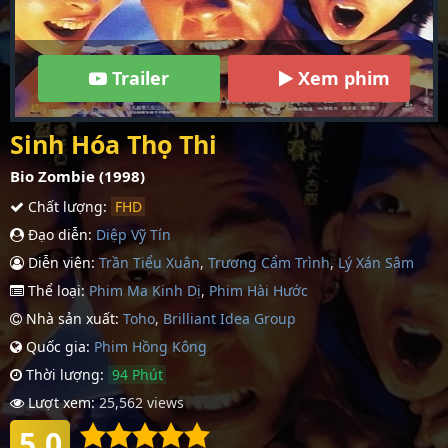
Trailer
Xem phim
Sinh Hóa Thọ Thi
Bio Zombie (1998)
Chất lượng:
FHD
Đạo diễn:
Diệp Vỹ Tín
Diễn viên:
Trần Tiểu Xuân
,
Trương Cẩm Trình
,
Lý Xán Sâm
Thể loại:
Phim Ma Kinh Dị
,
Phim Hài Hước
Nhà sản xuất:
Toho
,
Brilliant Idea Group
Quốc gia:
Phim Hồng Kông
Thời lượng:
94 Phút
Lượt xem:
25,562 views
5.0