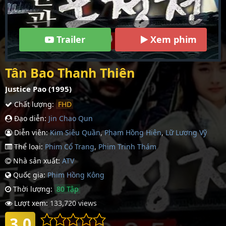
Trailer
Xem phim
Tân Bao Thanh Thiên
Justice Pao (1995)
Chất lượng:
FHD
Đạo diễn:
Jin Chao Qun
Diễn viên:
Kim Siêu Quần
,
Phạm Hồng Hiên
,
Lữ Lương Vỹ
Thể loại:
Phim Cổ Trang
,
Phim Trinh Thám
Nhà sản xuất:
ATV
Quốc gia:
Phim Hồng Kông
Thời lượng:
80 Tập
Lượt xem:
133,720 views
3.0