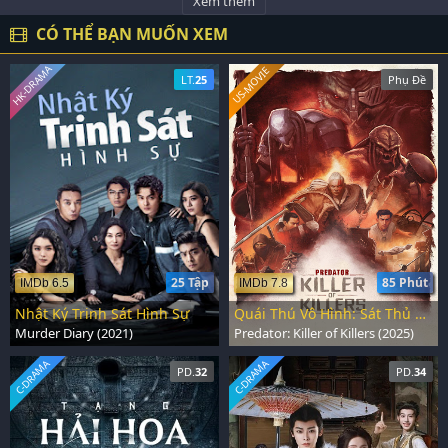
Xem thêm
CÓ THỂ BẠN MUỐN XEM
HK-DRAMA
US-MOVIE
LT.
25
Phụ Đề
25 Tập
85 Phút
IMDb 6.5
IMDb 7.8
Nhật Ký Trinh Sát Hình Sự
Quái Thú Vô Hình: Sát Thủ Diệt Sát Thủ
Murder Diary (2021)
Predator: Killer of Killers (2025)
C-DRAMA
C-DRAMA
PD.
32
PD.
34