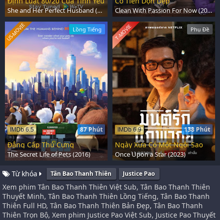
Định Luật 80/20 Của Tình Yêu
Cô Tiên Dọn Dẹp
She and Her Perfect Husband (2022)
Clean With Passion For Now (2018)
US-MOVIE
T-MOVIE
Lồng Tiếng
Phụ Đề
87 Phút
138 Phút
IMDb 6.5
IMDb 6.9
Đẳng Cấp Thú Cưng
Ngày Xưa Có Một Ngôi Sao
The Secret Life of Pets (2016)
Once Upon a Star (2023)
Từ khóa
Tân Bao Thanh Thiên
Justice Pao
Xem phim Tân Bao Thanh Thiên Việt Sub, Tân Bao Thanh Thiên
Thuyết Minh, Tân Bao Thanh Thiên Lồng Tiếng, Tân Bao Thanh
Thiên Full HD, Tân Bao Thanh Thiên Bản Đẹp, Tân Bao Thanh
Thiên Trọn Bộ, Xem phim Justice Pao Việt Sub, Justice Pao Thuyết