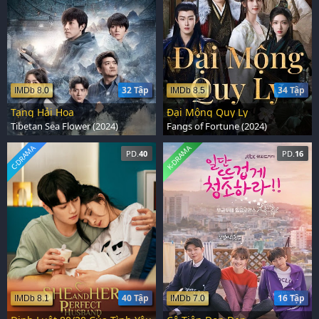
32 Tập
34 Tập
IMDb 8.0
IMDb 8.5
Tạng Hải Hoa
Đại Mộng Quy Ly
Tibetan Sea Flower (2024)
Fangs of Fortune (2024)
C-DRAMA
K-DRAMA
PD.
40
PD.
16
40 Tập
16 Tập
IMDb 8.1
IMDb 7.0