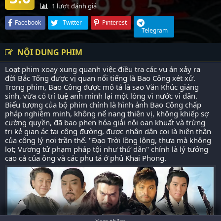
1
lượt đánh giá
Facebook
Twitter
Pinterest
Telegram
NỘI DUNG PHIM
Loạt phim xoay xung quanh việc điều tra các vụ án xảy ra
đời Bắc Tống được vị quan nổi tiếng là Bao Công xét xử.
Trong phim, Bao Công được mô tả là sao Văn Khúc giáng
sinh, vừa có trí tuệ anh minh lại một lòng vì nước vì dân.
Biểu tượng của bộ phim chính là hình ảnh Bao Công chấp
pháp nghiêm minh, không nể nang thiên vị, không khiếp sợ
cường quyền, đã bao phen hóa giải nỗi oan khuất và trừng
trị kẻ gian ác tại công đường, được nhân dân coi là hiện thân
của công lý nơi trần thế. "Đạo Trời lồng lộng, thưa mà không
lọt; Vương tử phạm pháp tội như thứ dân" chính là lý tưởng
cao cả của ông và các phụ tá ở phủ Khai Phong.