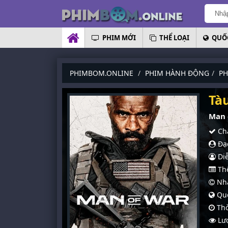
PHIM MỚI
THỂ LOẠI
QUỐC
PHIMBOM.ONLINE
PHIM HÀNH ĐỘNG
PH
Tà
Man 
Chấ
Đạo
Diễ
Thể
Nhà
Quố
Thờ
Lượ