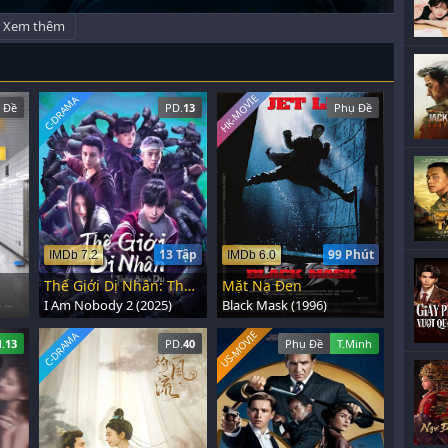
Xem thêm
HK-MOVIE
C-DRAMA
 Đề
PD.
13
Phụ Đề
13 Tập
99 Phút
IMDb 7.2
IMDb 6.0
Thế Giới Dị Nhân: Thôn Bích Du
Mặt Nạ Đen
I Am Nobody 2 (2025)
Black Mask (1996)
US-MOVIE
C-DRAMA
.
13
PD.
40
Phụ Đề
T.Minh