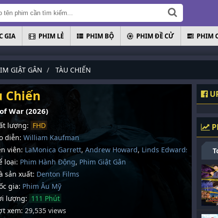
 GIA
PHIM LẺ
PHIM BỘ
PHIM ĐỀ CỬ
PHIM 
IM GIẬT GÂN
TÀU CHIẾN
u Chiến
UP
of War (2026)
t lượng:
FHD
P
 diễn:
William Kaufman
n viên:
LaMonica Garrett
,
Andrew Howard
,
Linds Edwards
T
 loại:
Phim Hành Động
,
Phim Giật Gân
 sản xuất:
Denton Films
c gia:
Phim Âu Mỹ
i lượng:
111 Phút
t xem:
29,535 views