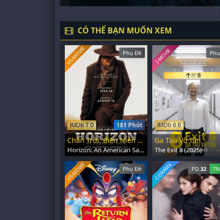
CÓ THỂ BẠN MUỐN XEM
US-MOVIE
J-MOVIE
Phụ Đề
Phụ
181 Phút
IMDb 7.0
IMDb 6.6
Chân Trời: Biên Niên Sử Mỹ - Phần 1
Ga Tàu Vô Tận
Horizon: An American Saga - Chapter 1 (2024)
The Exit 8 (2025)
US-MOVIE
C-DRAMA
Phụ Đề
PD.
32
TM