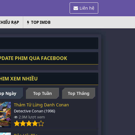
Liên hệ
CHIẾU RẠP
TOP IMDB
DATE PHIM QUA FACEBOOK
HIM XEM NHIỀU
op Ngày
Top Tuần
Top Tháng
Thám Tử Lừng Danh Conan
Detective Conan (1996)
2.9M lượt xem