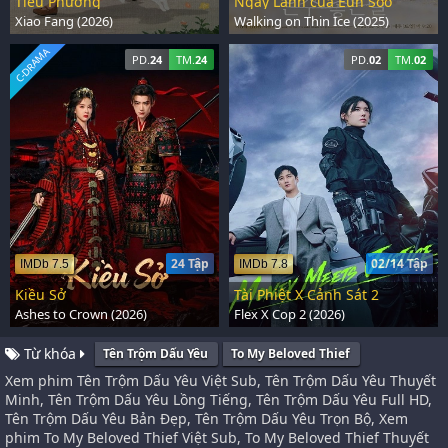
Tiểu Phương
Ngày Lành của Eun Soo
Xiao Fang (2026)
Walking on Thin Ice (2025)
C-DRAMA
PD.
24
TM.
24
PD.
02
TM.
02
24 Tập
02/14 Tập
IMDb 7.5
IMDb 7.8
Kiều Sở
Tài Phiệt X Cảnh Sát 2
Ashes to Crown (2026)
Flex X Cop 2 (2026)
Từ khóa
Tên Trộm Dấu Yêu
To My Beloved Thief
Xem phim Tên Trộm Dấu Yêu Việt Sub, Tên Trộm Dấu Yêu Thuyết
Minh, Tên Trộm Dấu Yêu Lồng Tiếng, Tên Trộm Dấu Yêu Full HD,
Tên Trộm Dấu Yêu Bản Đẹp, Tên Trộm Dấu Yêu Trọn Bộ, Xem
phim To My Beloved Thief Việt Sub, To My Beloved Thief Thuyết