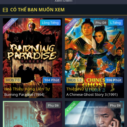
Xem thêm
CÓ THỂ BẠN MUỐN XEM
HK-MOVIE
HK-MOVIE
Lồng Tiếng
Phụ Đề
L.Tiếng
104 Phút
106 Phút
IMDb 7.0
IMDb 6.6
Hoả Thiêu Hồng Liên Tự
Thiện Nữ U Hồn 3
Burning Paradise (1994)
A Chinese Ghost Story 3 (1991)
K-MOVIE
Phụ Đề
Phụ Đề