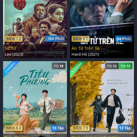
164 Phút
94 Phút
IMDb 7.2
IMDb 6.2
Sư Tử
Án Tử Trên Xe
Leo (2023)
Hard Hit (2021)
C-DRAMA
K-DRAMA
PD.
18
PD.
12
TM.
12
18 Tập
12 Tập
IMDb 6.4
IMDb 7.9