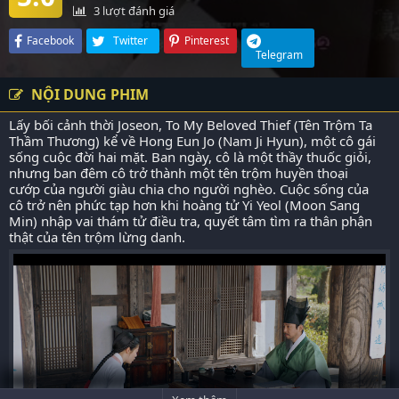
3
lượt đánh giá
Facebook
Twitter
Pinterest
Telegram
NỘI DUNG PHIM
Lấy bối cảnh thời Joseon, To My Beloved Thief (Tên Trộm Ta
Thầm Thương) kể về Hong Eun Jo (Nam Ji Hyun), một cô gái
sống cuộc đời hai mặt. Ban ngày, cô là một thầy thuốc giỏi,
nhưng ban đêm cô trở thành một tên trộm huyền thoại
cướp của người giàu chia cho người nghèo. Cuộc sống của
cô trở nên phức tạp hơn khi hoàng tử Yi Yeol (Moon Sang
Min) nhập vai thám tử điều tra, quyết tâm tìm ra thân phận
thật của tên trộm lừng danh.