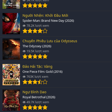
Người Nhện: Khởi Đầu Mới
Spider-Man: Brand New Day (2026)
78.2K lượt xem
Chuyến Phiêu Lưu của Odysseus
The Odyssey (2026)
19.5K lượt xem
Đảo Hải Tặc: Vàng
One Piece Film: Gold (2016)
763K lượt xem
Ngự Đình Dao
Royal Betrothal (2026)
49.7K lượt xem