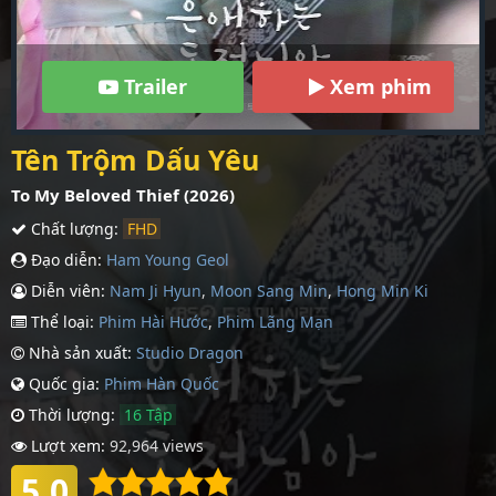
Trailer
Xem phim
Tên Trộm Dấu Yêu
To My Beloved Thief (2026)
Chất lượng:
FHD
Đạo diễn:
Ham Young Geol
Diễn viên:
Nam Ji Hyun
,
Moon Sang Min
,
Hong Min Ki
Thể loại:
Phim Hài Hước
,
Phim Lãng Mạn
Nhà sản xuất:
Studio Dragon
Quốc gia:
Phim Hàn Quốc
Thời lượng:
16 Tập
Lượt xem:
92,964 views
5.0