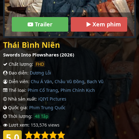
Trailer
Xem phim
Thái Bình Niên
Swords Into Plowshares (2026)
Chất lượng:
FHD
Đạo diễn:
Dương Lỗi
Diễn viên:
Chu Á Văn
,
Châu Vũ Đồng
,
Bạch Vũ
Thể loại:
Phim Cổ Trang
,
Phim Chính Kịch
Nhà sản xuất:
iQIYI Pictures
Quốc gia:
Phim Trung Quốc
Thời lượng:
48 Tập
Lượt xem:
153,576 views
5.0