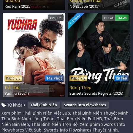
Mưa Đỏ
Không Lối Thoát
Red Rain (2025)
No Escape (2015)
C-DRAMA
Phụ Đề
PD.
28
TM.
28
142 Phút
28 Tập
IMDb 5.3
IMDb 7.3
Trả Thù
Rừng Thép
Yudhra (2024)
Sunsets Secrets Regrets (2026)
Từ khóa
Thái Bình Niên
Swords Into Plowshares
Xem phim Thái Bình Niên Việt Sub, Thái Bình Niên Thuyết Minh,
Thái Bình Niên Lồng Tiếng, Thái Bình Niên Full HD, Thái Bình
Niên Bản Đẹp, Thái Bình Niên Trọn Bộ, Xem phim Swords Into
Plowshares Việt Sub, Swords Into Plowshares Thuyết Minh,