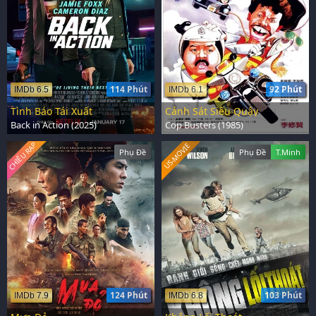
114 Phút
92 Phút
IMDb 6.5
IMDb 6.1
Tình Báo Tái Xuất
Cảnh Sát Siêu Quậy
Back in Action (2025)
Cop Busters (1985)
CHIẾU RẠP
US-MOVIE
Phụ Đề
Phụ Đề
T.Minh
124 Phút
103 Phút
IMDb 7.9
IMDb 6.8