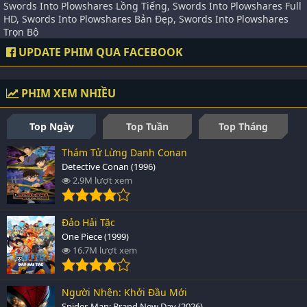
Swords Into Plowshares Lồng Tiếng, Swords Into Plowshares Full
HD, Swords Into Plowshares Bản Đẹp, Swords Into Plowshares
Trọn Bộ
UPDATE PHIM QUA FACEBOOK
PHIM XEM NHIỀU
Top Ngày
Top Tuần
Top Tháng
Thám Tử Lừng Danh Conan
Detective Conan (1996)
2.9M lượt xem
Đảo Hải Tặc
One Piece (1999)
16.7M lượt xem
Người Nhện: Khởi Đầu Mới
Spider-Man: Brand New Day (2026)