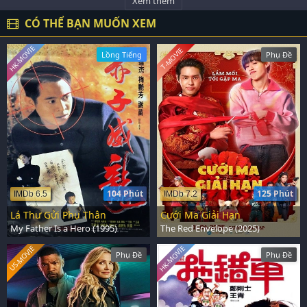
Xem thêm
CÓ THỂ BẠN MUỐN XEM
HK-MOVIE
T-MOVIE
Lồng Tiếng
Phụ Đề
104 Phút
125 Phút
IMDb 6.5
IMDb 7.2
Lá Thư Gửi Phụ Thân
Cưới Ma Giải Hạn
My Father Is a Hero (1995)
The Red Envelope (2025)
HK-MOVIE
US-MOVIE
Phụ Đề
Phụ Đề