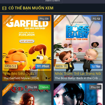
Xem thêm
CÓ THỂ BẠN MUỐN XEM
US-MOVIE
TV-SERIES
Phụ Đề
PD.
12
101 Phút
12 Tập
IMDb 5.8
IMDb 10
Mèo Béo Siêu Quậy
Nhóc Trùm: Trở Lại Trong Nôi
The Garfield Movie (2024)
The Boss Baby: Back in the Crib (2022)
HK-MOVIE
US-MOVIE
Phụ Đề
T.Minh
Phụ Đề