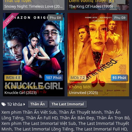
Thất Dạ Tuyết
Diêm Vương Truyền Kỳ
Snowy Night: Timeless Love (2024)
The King Of Hades (1995)
J-MOVIE
Phụ Đề
Phụ Đề
107 Phút
93 Phút
IMDb 4.8
IMDb 7.2
Cô Gái Đốt Ngón Tay
Không Mời
Knuckle Girl (2023)
Uninvited (2025)
Từ khóa
Thần Ẩn
The Last Immortal
Xem phim Thần Ẩn Việt Sub, Thần Ẩn Thuyết Minh, Thần Ẩn
Lồng Tiếng, Thần Ẩn Full HD, Thần Ẩn Bản Đẹp, Thần Ẩn Trọn Bộ,
Xem phim The Last Immortal Việt Sub, The Last Immortal Thuyết
Minh, The Last Immortal Lồng Tiếng, The Last Immortal Full HD,