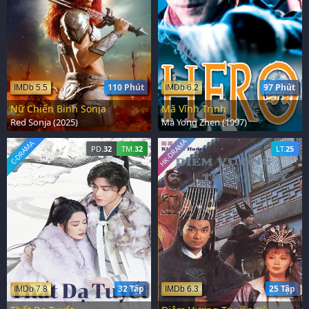
110 Phút
97 Phút
IMDb 5.5
IMDb 6.2
Nữ Chiến Binh Sonja
Mã Vĩnh Trinh
Red Sonja (2025)
Ma Yong Zhen (1997)
HK-DRAMA
C-DRAMA
PD.
32
TM.
32
LT.
25
32 Tập
25 Tập
IMDb 7.8
IMDb 6.3