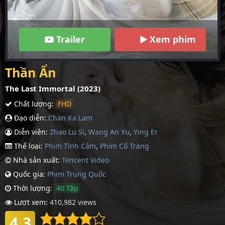
Trailer
Xem phim
Thần Ẩn
The Last Immortal (2023)
Chất lượng:
FHD
Đạo diễn:
Chan Ka Lam
Diễn viên:
Zhao Lu Si
,
Wang An Yu
,
Ying Er
Thể loại:
Phim Tình Cảm
,
Phim Cổ Trang
Nhà sản xuất:
Tencent Video
Quốc gia:
Phim Trung Quốc
Thời lượng:
40 Tập
Lượt xem:
410,982 views
4.3