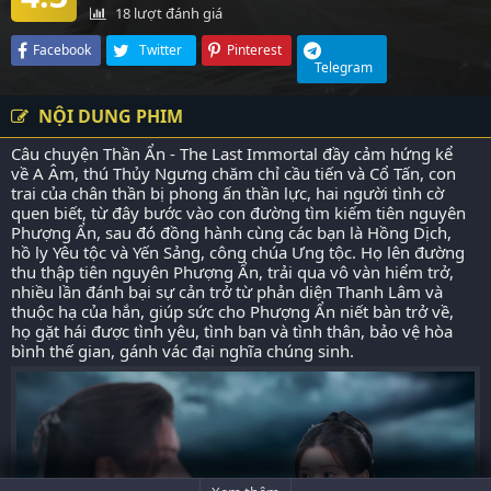
18
lượt đánh giá
Facebook
Twitter
Pinterest
Telegram
NỘI DUNG PHIM
Câu chuyện Thần Ẩn - The Last Immortal đầy cảm hứng kể
về A Âm, thú Thủy Ngưng chăm chỉ cầu tiến và Cổ Tấn, con
trai của chân thần bị phong ấn thần lực, hai người tình cờ
quen biết, từ đây bước vào con đường tìm kiếm tiên nguyên
Phượng Ẩn, sau đó đồng hành cùng các bạn là Hồng Dịch,
hồ ly Yêu tộc và Yến Sảng, công chúa Ưng tộc. Họ lên đường
thu thập tiên nguyên Phượng Ẩn, trải qua vô vàn hiểm trở,
nhiều lần đánh bại sự cản trở từ phản diện Thanh Lâm và
thuộc hạ của hắn, giúp sức cho Phượng Ẩn niết bàn trở về,
họ gặt hái được tình yêu, tình bạn và tình thân, bảo vệ hòa
bình thế gian, gánh vác đại nghĩa chúng sinh.