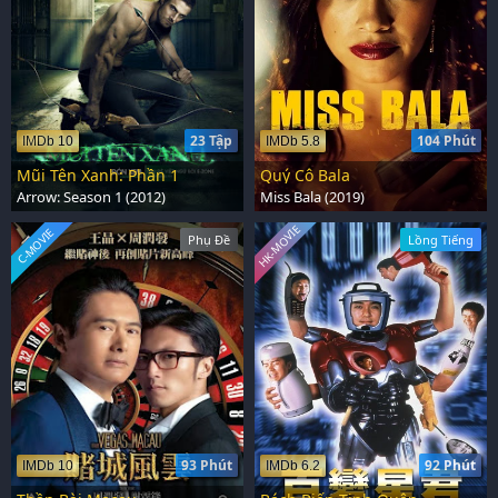
23 Tập
104 Phút
IMDb 10
IMDb 5.8
Mũi Tên Xanh: Phần 1
Quý Cô Bala
Arrow: Season 1 (2012)
Miss Bala (2019)
HK-MOVIE
C-MOVIE
Phụ Đề
Lồng Tiếng
93 Phút
92 Phút
IMDb 10
IMDb 6.2