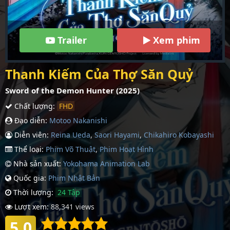
Trailer
Xem phim
Thanh Kiếm Của Thợ Săn Quỷ
Sword of the Demon Hunter (2025)
Chất lượng:
FHD
Đạo diễn:
Motoo Nakanishi
Diễn viên:
Reina Ueda
,
Saori Hayami
,
Chikahiro Kobayashi
Thể loại:
Phim Võ Thuật
,
Phim Hoạt Hình
Nhà sản xuất:
Yokohama Animation Lab
Quốc gia:
Phim Nhậ­t Bản
Thời lượng:
24 Tập
Lượt xem:
88,341 views
5.0