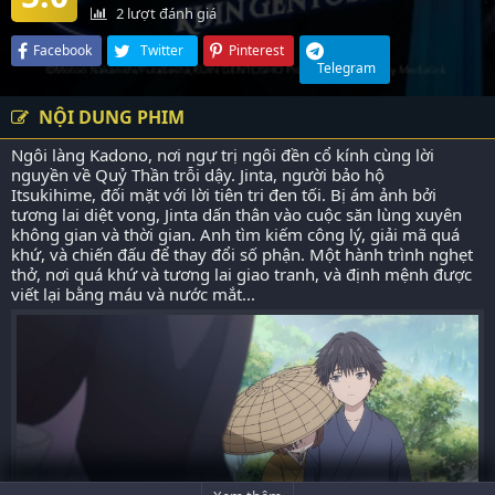
2
lượt đánh giá
Facebook
Twitter
Pinterest
Telegram
NỘI DUNG PHIM
Ngôi làng Kadono, nơi ngự trị ngôi đền cổ kính cùng lời
nguyền về Quỷ Thần trỗi dậy. Jinta, người bảo hộ
Itsukihime, đối mặt với lời tiên tri đen tối. Bị ám ảnh bởi
tương lai diệt vong, Jinta dấn thân vào cuộc săn lùng xuyên
không gian và thời gian. Anh tìm kiếm công lý, giải mã quá
khứ, và chiến đấu để thay đổi số phận. Một hành trình nghẹt
thở, nơi quá khứ và tương lai giao tranh, và định mệnh được
viết lại bằng máu và nước mắt...