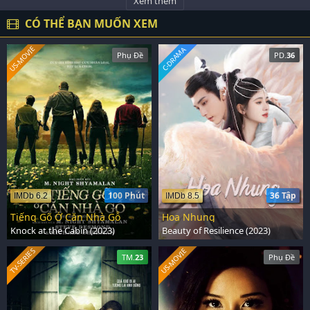
Xem thêm
CÓ THỂ BẠN MUỐN XEM
US-MOVIE
C-DRAMA
Phụ Đề
PD.
36
100 Phút
36 Tập
IMDb 6.2
IMDb 8.5
Tiếng Gõ Ở Căn Nhà Gỗ
Hoa Nhung
Knock at the Cabin (2023)
Beauty of Resilience (2023)
US-MOVIE
TV-SERIES
TM.
23
Phụ Đề