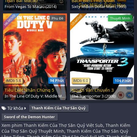
Thần Bài Macau
Bách Biến Tinh Quân
From Vegas To Macau (2014)
Sixty Million Dollar Man (1995)
HK-MOVIE
US-MOVIE
Phụ Đề
Thuyết Minh
94 Phút
104 Phút
IMDb 5.6
IMDb 6.0
Tiêu Diệt Nhân Chứng 5
Người Vận Chuyển 3
In The Line Of Duty V: Middle Man (1990)
The Transporter 3 (2008)
Từ khóa
Thanh Kiếm Của Thợ Săn Quỷ
Sword of the Demon Hunter
Xem phim Thanh Kiếm Của Thợ Săn Quỷ Việt Sub, Thanh Kiếm
Của Thợ Săn Quỷ Thuyết Minh, Thanh Kiếm Của Thợ Săn Quỷ
Lồng Tiếng, Thanh Kiếm Của Thợ Săn Quỷ Full HD, Thanh Kiếm