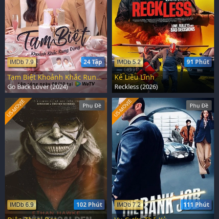
24 Tập
91 Phút
IMDb 7.9
IMDb 5.2
Tạm Biệt Khoảnh Khắc Rung Động
Kẻ Liều Lĩnh
Go Back Lover (2024)
Reckless (2026)
US-MOVIE
US-MOVIE
Phụ Đề
Phụ Đề
102 Phút
111 Phút
IMDb 6.9
IMDb 7.2