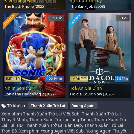
Điện Thoại Đen
Vụ Cướp Thế Kỷ
The Black Phone (2022)
The Bank Job (2008)
US-MOVIE
C-DRAMA
Phụ Đề
PD.
26
122 Phút
26 Tập
IMDb 10
IMDb 7.7
Nhím Sonic 2
Toà Án Gia Đình
Sonic the Hedgehog 2 (2022)
Hold a Court Now (2026)
Từ khóa
Thanh Xuân Trở Lại
Young Again
Xem phim Thanh Xuân Trở Lại Việt Sub, Thanh Xuân Trở Lại
Thuyết Minh, Thanh Xuân Trở Lại Lồng Tiếng, Thanh Xuân Trở
Lại Full HD, Thanh Xuân Trở Lại Bản Đẹp, Thanh Xuân Trở Lại
Trọn Bộ, Xem phim Young Again Việt Sub, Young Again Thuyết