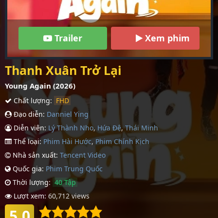
Trailer
Xem phim
Thanh Xuân Trở Lại
Young Again (2026)
Chất lượng:
FHD
Đạo diễn:
Danniel Ying
Diễn viên:
Lý Thành Nho
,
Hứa Đệ
,
Thái Minh
Thể loại:
Phim Hài Hước
,
Phim Chính Kịch
Nhà sản xuất:
Tencent Video
Quốc gia:
Phim Trung Quốc
Thời lượng:
40 Tập
Lượt xem:
60,712 views
5.0