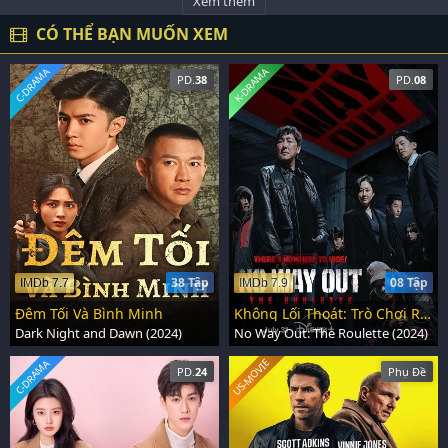
Xem thêm
CÓ THỂ BẠN MUỐN XEM
C-DRAMA
K-DRAMA
PD.
38
PD.
08
38 Tập
08 Tập
IMDb 7.7
IMDb 7.9
Đêm Tối Và Bình Minh
Không Lối Thoát: Trò Chơi Roulette
Dark Night and Dawn (2024)
No Way Out: The Roulette (2024)
US-MOVIE
C-DRAMA
PD.
24
Phụ Đề