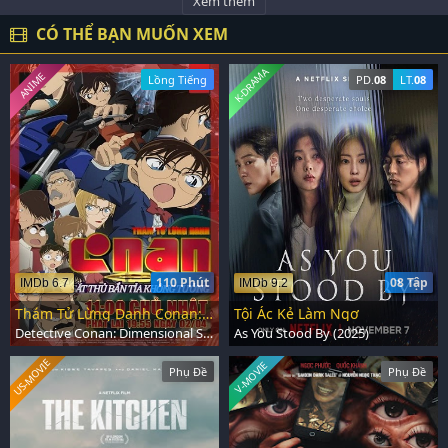
Xem thêm
CÓ THỂ BẠN MUỐN XEM
K-DRAMA
ANIME
Lồng Tiếng
PD.
08
LT.
08
110 Phút
08 Tập
IMDb 6.7
IMDb 9.2
Thám Tử Lừng Danh Conan: Sát Thủ Bắn Tỉa Không Tưởng
Tội Ác Kẻ Làm Ngơ
Detective Conan: Dimensional Sniper (2014)
As You Stood By (2025)
US-MOVIE
V-MOVIE
Phụ Đề
Phụ Đề