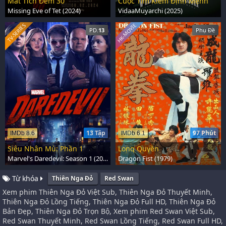
Mất Tích Đêm 30
Cuộc Tìm Kiếm Định Mệnh
Missing Eve of Tet (2024)
VidaaMuyarchi (2025)
HK-MOVIE
TV-SERIES
PD.
13
Phụ Đề
13 Tập
97 Phút
IMDb 8.6
IMDb 6.1
Siêu Nhân Mù: Phần 1
Long Quyền
Marvel's Daredevil: Season 1 (2015)
Dragon Fist (1979)
Từ khóa
Thiên Nga Đỏ
Red Swan
Xem phim Thiên Nga Đỏ Việt Sub, Thiên Nga Đỏ Thuyết Minh,
Thiên Nga Đỏ Lồng Tiếng, Thiên Nga Đỏ Full HD, Thiên Nga Đỏ
Bản Đẹp, Thiên Nga Đỏ Trọn Bộ, Xem phim Red Swan Việt Sub,
Red Swan Thuyết Minh, Red Swan Lồng Tiếng, Red Swan Full HD,