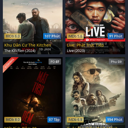
107 Phút
91 Phút
IMDb 6.0
IMDb 5.6
Khu Dân Cư The Kitchen
Live: Phát Trực Tiếp
The Kitchen (2024)
Live (2023)
V-DRAMA
PD.
07
Phụ Đề
07 Tập
154 Phút
IMDb 8.0
IMDb 6.9