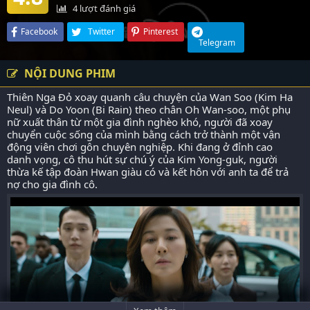
4
lượt đánh giá
Facebook
Twitter
Pinterest
Telegram
NỘI DUNG PHIM
Thiên Nga Đỏ xoay quanh câu chuyện của Wan Soo (Kim Ha
Neul) và Do Yoon (Bi Rain) theo chân Oh Wan-soo, một phụ
nữ xuất thân từ một gia đình nghèo khó, người đã xoay
chuyển cuộc sống của mình bằng cách trở thành một vận
động viên chơi gôn chuyên nghiệp. Khi đang ở đỉnh cao
danh vọng, cô thu hút sự chú ý của Kim Yong-guk, người
thừa kế tập đoàn Hwan giàu có và kết hôn với anh ta để trả
nợ cho gia đình cô.