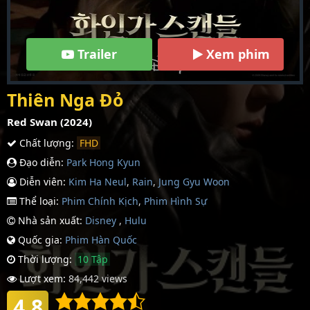
Trailer
Xem phim
Thiên Nga Đỏ
Red Swan (2024)
Chất lượng:
FHD
Đạo diễn:
Park Hong Kyun
Diễn viên:
Kim Ha Neul
,
Rain
,
Jung Gyu Woon
Thể loại:
Phim Chính Kịch
,
Phim Hình Sự
Nhà sản xuất:
Disney
,
Hulu
Quốc gia:
Phim Hàn Quốc
Thời lượng:
10 Tập
Lượt xem:
84,442 views
4.8