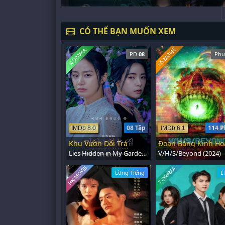
CÓ THỂ BẠN MUỐN XEM
US-MOVIE
K-DRAMA
PD.
08
Phụ
08 Tập
114 P
IMDb 8.0
IMDb 6.1
Khu Vườn Dối Trá
Lies Hidden in My Garden (2023)
V/H/S/Beyond (2024)
HK-MOVIE
T-DRAMA
Lồng Tiếng
L