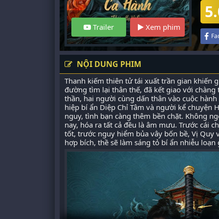
5.
Trailer
Xem phim
Fa
NỘI DUNG PHIM
Thanh kiếm thiên tử tái xuất trần gian khiến 
đường tìm lại thân thế, đã kết giao với chàng 
thần, hai người cùng dấn thân vào cuộc hành
hiệp bí ẩn Diệp Chỉ Tâm và người kể chuyện 
nguy, tình bạn càng thêm bền chặt. Không ngờ
nay, hóa ra tất cả đều là âm mưu. Trước cái c
tốt, trước nguy hiểm bủa vây bốn bề, Vị Quy 
hợp bích, thề sẽ làm sáng tỏ bí ẩn nhiễu loạn