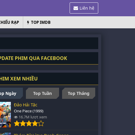
Liên hệ
CHIẾU RẠP
TOP IMDB
DATE PHIM QUA FACEBOOK
HIM XEM NHIỀU
op Ngày
Top Tuần
Top Tháng
Đảo Hải Tặc
One Piece (1999)
16.7M lượt xem