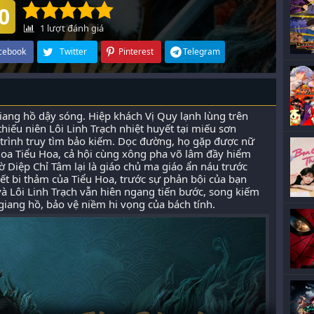
0
1
lượt đánh giá
cebook
Twitter
Pinterest
Telegram
giang hồ dậy sóng. Hiệp khách Vị Quy lạnh lùng trên
thiếu niên Lôi Linh Trạch nhiệt huyết tại miếu sơn
 trình truy tìm bảo kiếm. Dọc đường, họ gặp được nữ
Hoa Tiểu Hoa, cả hội cùng xông pha võ lâm đầy hiểm
 Diệp Chỉ Tâm lại là giáo chủ ma giáo ẩn náu trước
hết bi thảm của Tiểu Hoa, trước sự phản bội của bạn
và Lôi Linh Trạch vẫn hiên ngang tiến bước, song kiếm
 giang hồ, bảo vệ niềm hi vọng của bách tính.