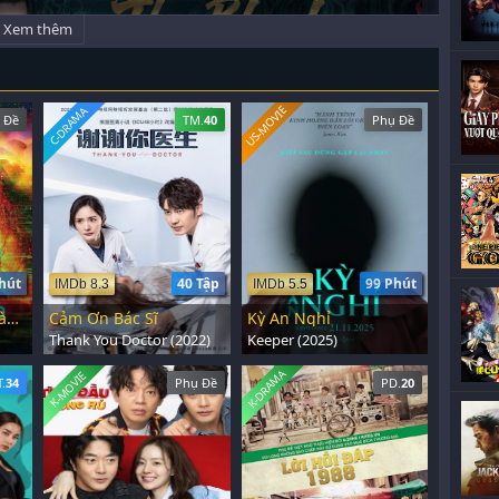
Xem thêm
US-MOVIE
C-DRAMA
 Đề
TM.
40
Phụ Đề
hút
40 Tập
99 Phút
IMDb 8.3
IMDb 5.5
Đoạn Băng Kinh Hoàng 6
Cảm Ơn Bác Sĩ
Kỳ An Nghỉ
Thank You Doctor (2022)
Keeper (2025)
K-DRAMA
K-MOVIE
T.
34
Phụ Đề
PD.
20