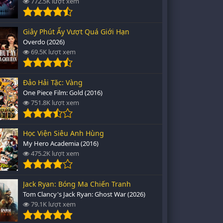
772.5K lượt xem
Giây Phút Ấy Vượt Quá Giới Hạn
Overdo (2026)
69.5K lượt xem
Đảo Hải Tặc: Vàng
One Piece Film: Gold (2016)
751.8K lượt xem
Học Viện Siêu Anh Hùng
My Hero Academia (2016)
475.2K lượt xem
Jack Ryan: Bóng Ma Chiến Tranh
Tom Clancy's Jack Ryan: Ghost War (2026)
79.1K lượt xem