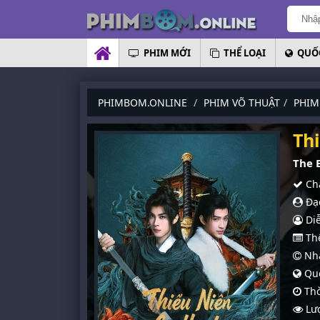
PHIM MỚI
THỂ LOẠI
QUỐC
PHIMBOM.ONLINE
PHIM VÕ THUẬT
PHIM
Th
The B
Chấ
Đạo
Diễ
Thể
Nhà
Quố
Thờ
Lượ