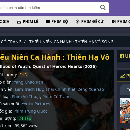
 GIA
PHIM LẺ
PHIM BỘ
PHIM ĐỀ CỬ
PHIM 
 CỔ TRANG
THIẾU NIÊN CA HÀNH : THIÊN HẠ VÔ SONG
iếu Niên Ca Hành : Thiên Hạ Vô Song
UP
lood of Youth: Quest of Heroic Hearts (2026)
t lượng:
FHD
P
 diễn:
Yang Chao Ran
n viên:
Lâm Trach Huy
,
Thái Chính Kiệt
,
Zeng Xue Yao
T
 loại:
Phim Võ Thuật
,
Phim Cổ Trang
 sản xuất:
Youku Pictures
c gia:
Phim Trung Quốc
i lượng:
24 Tập
t xem:
59,362 views