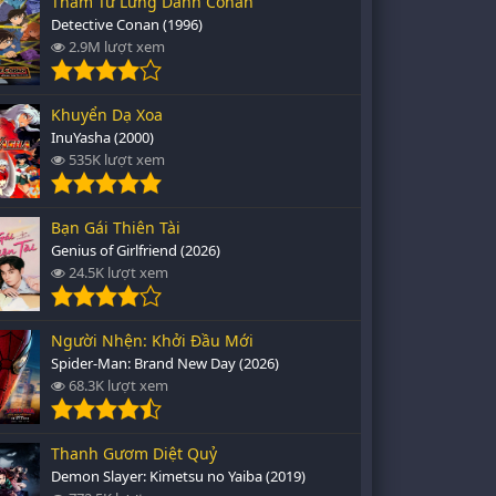
Thám Tử Lừng Danh Conan
Detective Conan (1996)
2.9M lượt xem
Khuyển Dạ Xoa
InuYasha (2000)
535K lượt xem
Bạn Gái Thiên Tài
Genius of Girlfriend (2026)
24.5K lượt xem
Người Nhện: Khởi Đầu Mới
Spider-Man: Brand New Day (2026)
68.3K lượt xem
Thanh Gươm Diệt Quỷ
Demon Slayer: Kimetsu no Yaiba (2019)