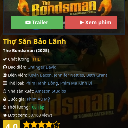
Trailer
Xem phim
Thợ Săn Bảo Lãnh
The Bondsman (2025)
Chất lượng:
FHD
Đạo diễn:
Grainger David
Diễn viên:
Kevin Bacon
,
Jennifer Nettles
,
Beth Grant
Thể loại:
Phim Hành Động
,
Phim Ma Kinh Dị
Nhà sản xuất:
Amazon Studios
Quốc gia:
Phim Âu Mỹ
Thời lượng:
08 Tập
Lượt xem:
58,163 views
4.0