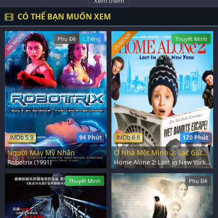
Xem thêm
CÓ THỂ BẠN MUỐN XEM
HK-MOVIE
US-MOVIE
Phụ Đề
L.Tiếng
Thuyết Minh
94 Phút
120 Phút
IMDb 5.9
IMDb 6.8
Người Máy Mỹ Nhân
Ở Nhà Một Mình 2: Lạc Giữa New York
Robotrix (1991)
Home Alone 2: Lost in New York (1992)
Thuyết Minh
Phụ Đề