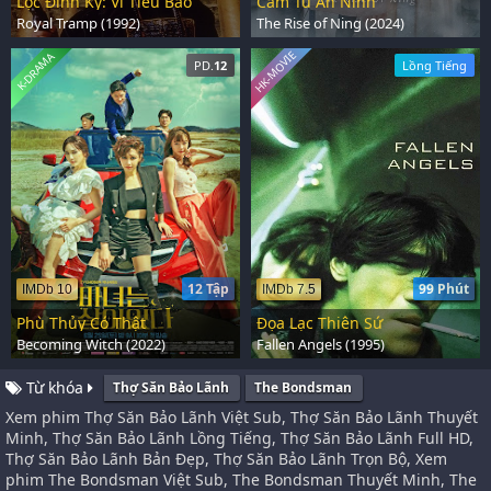
Lộc Đỉnh Ký: Vi Tiểu Bảo
Cẩm Tú An Ninh
Royal Tramp (1992)
The Rise of Ning (2024)
HK-MOVIE
K-DRAMA
PD.
12
Lồng Tiếng
12 Tập
99 Phút
IMDb 10
IMDb 7.5
Phù Thủy Có Thật
Đọa Lạc Thiên Sứ
Becoming Witch (2022)
Fallen Angels (1995)
Từ khóa
Thợ Săn Bảo Lãnh
The Bondsman
Xem phim Thợ Săn Bảo Lãnh Việt Sub, Thợ Săn Bảo Lãnh Thuyết
Minh, Thợ Săn Bảo Lãnh Lồng Tiếng, Thợ Săn Bảo Lãnh Full HD,
Thợ Săn Bảo Lãnh Bản Đẹp, Thợ Săn Bảo Lãnh Trọn Bộ, Xem
phim The Bondsman Việt Sub, The Bondsman Thuyết Minh, The