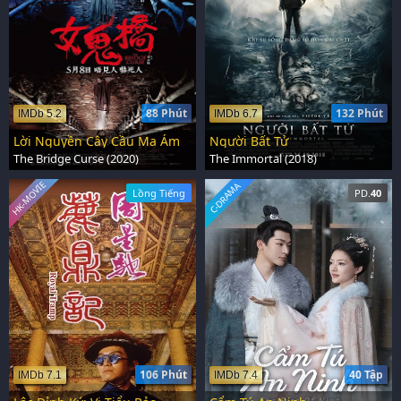
88 Phút
132 Phút
IMDb 5.2
IMDb 6.7
Lời Nguyền Cây Cầu Ma Ám
Người Bất Tử
The Bridge Curse (2020)
The Immortal (2018)
HK-MOVIE
C-DRAMA
Lồng Tiếng
PD.
40
106 Phút
40 Tập
IMDb 7.1
IMDb 7.4