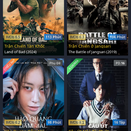
113 Phút
104 Phút
IMDb 6.5
IMDb 6.3
Trận Chiến Tàn Khốc
Trận Chiến ở Jangsari
Land of Bad (2024)
The Battle of Jangsari (2019)
CHIẾU RẠP
K-DRAMA
Phụ Đề
PD.
16
98 Phút
16 Tập
IMDb 6.2
IMDb 8.1