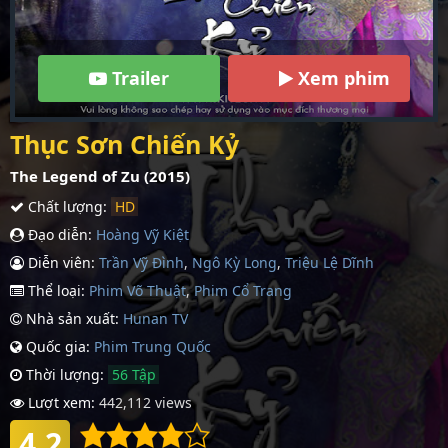
Trailer
Xem phim
Thục Sơn Chiến Kỷ
The Legend of Zu (2015)
Chất lượng:
HD
Đạo diễn:
Hoàng Vỹ Kiệt
Diễn viên:
Trần Vỹ Đình
,
Ngô Kỳ Long
,
Triệu Lệ Dĩnh
Thể loại:
Phim Võ Thuật
,
Phim Cổ Trang
Nhà sản xuất:
Hunan TV
Quốc gia:
Phim Trung Quốc
Thời lượng:
56 Tập
Lượt xem:
442,112 views
4.2