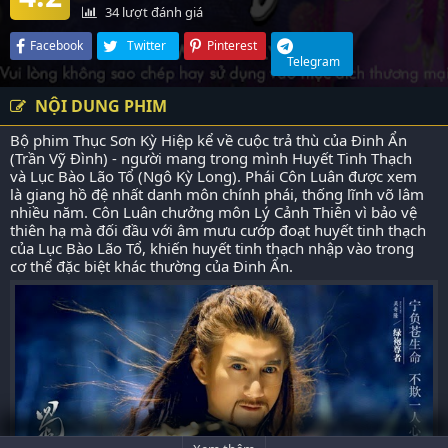
34
lượt đánh giá
Facebook
Twitter
Pinterest
Telegram
NỘI DUNG PHIM
Bộ phim Thục Sơn Kỳ Hiệp kể về cuộc trả thù của Đinh Ẩn
(Trần Vỹ Đình) - người mang trong mình Huyết Tinh Thạch
và Lục Bào Lão Tổ (Ngô Kỳ Long). Phái Côn Luân được xem
là giang hồ đệ nhất danh môn chính phái, thống lĩnh võ lâm
nhiều năm. Côn Luân chưởng môn Lý Cảnh Thiên vì bảo vệ
thiên hạ mà đối đầu với âm mưu cướp đoạt huyết tinh thạch
của Lục Bào Lão Tổ, khiến huyết tinh thạch nhập vào trong
cơ thể đặc biệt khác thường của Đinh Ẩn.