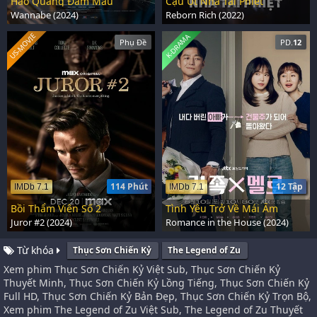
Hào Quang Đẫm Máu
Cậu Út Nhà Tài Phiệt
Wannabe (2024)
Reborn Rich (2022)
US-MOVIE
K-DRAMA
Phụ Đề
PD.
12
Đinh Ẩn liên thủ đoán kết đồng môn là Đan Thần Tử (Cao Vĩ Quang),
Lý Tử Anh (Lưu Tư Đồng), Châu Thanh Vân (Văn Vịnh San) và huynh đệ
kết nghĩa là Tiểu Trương (Diệp Tổ Tân) trải qua nhiều lần gian nan hiểm
trở, không ngờ cuối cùng vẫn rơi vào âm mưu của kẻ địch, khiến cho
mọi người ly tán.
114 Phút
12 Tập
IMDb 7.1
IMDb 7.1
Bồi Thẩm Viên Số 2
Tình Yêu Trở Về Mái Ấm
Juror #2 (2024)
Romance in the House (2024)
Từ khóa
Thục Sơn Chiến Kỷ
The Legend of Zu
Xem phim Thục Sơn Chiến Kỷ Việt Sub, Thục Sơn Chiến Kỷ
Thuyết Minh, Thục Sơn Chiến Kỷ Lồng Tiếng, Thục Sơn Chiến Kỷ
Full HD, Thục Sơn Chiến Kỷ Bản Đẹp, Thục Sơn Chiến Kỷ Trọn Bộ,
Xem phim The Legend of Zu Việt Sub, The Legend of Zu Thuyết