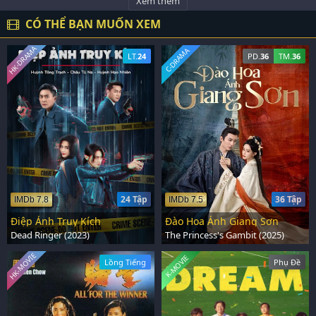
Xem thêm
CÓ THỂ BẠN MUỐN XEM
HK-DRAMA
C-DRAMA
LT.
24
PD.
36
TM.
36
24 Tập
36 Tập
IMDb 7.8
IMDb 7.5
Điệp Ảnh Truy Kích
Đào Hoa Ánh Giang Sơn
Dead Ringer (2023)
The Princess's Gambit (2025)
HK-MOVIE
K-MOVIE
Lồng Tiếng
Phụ Đề