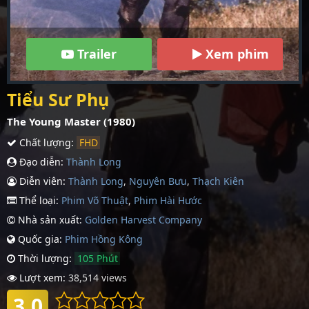
Trailer
Xem phim
Tiểu Sư Phụ
The Young Master (1980)
Chất lượng:
FHD
Đạo diễn:
Thành Long
Diễn viên:
Thành Long
,
Nguyên Bưu
,
Thạch Kiên
Thể loại:
Phim Võ Thuật
,
Phim Hài Hước
Nhà sản xuất:
Golden Harvest Company
Quốc gia:
Phim Hồng Kông
Thời lượng:
105 Phút
Lượt xem:
38,514 views
3.0