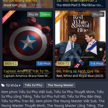
Cô Gái Mang Mặt Nạ
Sát Thủ Nhân Tạo Phần 2
Mask Girl (2023)
The Witch Part 2: The Other One (2022)
CHIẾU RẠP
US-MOVIE
Phụ Đề
T.Minh
Phụ Đề
120 Phút
118 Phút
IMDb 6.1
IMDb 7.5
Captain America: Trật Tự Thế Giới Mới
Đỏ, Trắng và Xanh Quý Tộc
Captain America: Brave New World (2025)
Red, White and Royal Blue (2023)
Từ khóa
Tiểu Sư Phụ
The Young Master
Xem phim Tiểu Sư Phụ Việt Sub, Tiểu Sư Phụ Thuyết Minh, Tiểu
Sư Phụ Lồng Tiếng, Tiểu Sư Phụ Full HD, Tiểu Sư Phụ Bản Đẹp,
Tiểu Sư Phụ Trọn Bộ, Xem phim The Young Master Việt Sub, The
Young Master Thuyết Minh, The Young Master Lồng Tiếng, The