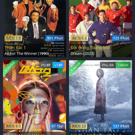
101 Phút
125 Phút
IMDb 6.8
IMDb 6.8
Thần Bài 1
Đội Bóng Trong Mơ
All For The Winner (1990)
Dream (2023)
K-DRAMA
K-MOVIE
PD.
07
LT.
07
Phụ Đề
T.Minh
07 Tập
137 Phút
IMDb 8.0
IMDb 10