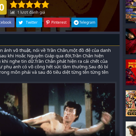
0
1
lượt đánh giá
cebook
Twitter
Pinterest
Telegram
ện ảnh
võ thuật
, nói về Trần Chân,một đồ đệ của danh
sau khi Hoắc Nguyên Giáp qua đời,Trần Chân hiện
khi nghe tin dữ.Trần Chân phát hiện ra cái chết của
sư phụ anh có võ công hết sức tầm thường.Sau đó bí
rong môn phái và sau đó tiêu diệt từng tên từng tên