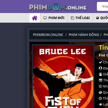
PHIM MỚI
THỂ LOẠI
QUỐC
PHIMBOM.ONLINE
PHIM HÀNH ĐỘNG
PH
Ti
Fist 
Chấ
Đạo
Diễ
Thể
Nhà
Quố
Thờ
Lượ