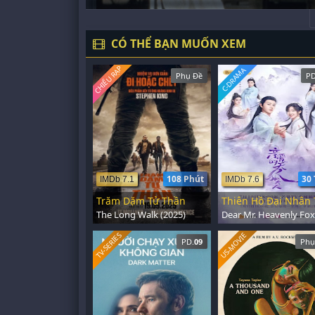
CÓ THỂ BẠN MUỐN XEM
CHIẾU RẠP
C-DRAMA
Phụ Đề
PD
108 Phút
30 
IMDb 7.1
IMDb 7.6
Trăm Dặm Tử Thần
The Long Walk (2025)
US-MOVIE
TV-SERIES
PD.
09
Phụ