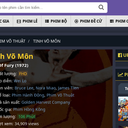
 GIA
PHIM LẺ
PHIM BỘ
PHIM ĐỀ CỬ
PHIM 
IM VÕ THUẬT
TINH VÕ MÔN
nh Võ Môn
UP
Of Fury (1972)
t lượng:
FHD
P
 diễn:
Wei Lo
n viên:
Bruce Lee
,
Nora Miao
,
James Tien
T
 loại:
Phim Hành Động
,
Phim Võ Thuật
 sản xuất:
Golden Harvest Company
c gia:
Phim Hồng Kông
i lượng:
106 Phút
t xem:
34,909 views