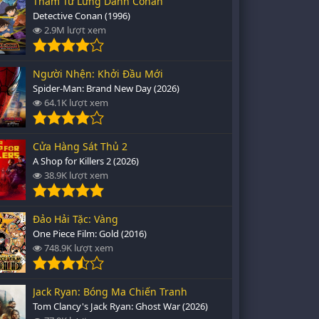
Thám Tử Lừng Danh Conan
Detective Conan (1996)
2.9M lượt xem
Người Nhện: Khởi Đầu Mới
Spider-Man: Brand New Day (2026)
64.1K lượt xem
Cửa Hàng Sát Thủ 2
A Shop for Killers 2 (2026)
38.9K lượt xem
Đảo Hải Tặc: Vàng
One Piece Film: Gold (2016)
748.9K lượt xem
Jack Ryan: Bóng Ma Chiến Tranh
Tom Clancy's Jack Ryan: Ghost War (2026)