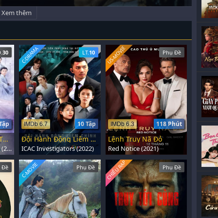
Xem thêm
US-MOVIE
C-DRAMA
.
30
LT.
10
Phụ Đề
Tập
10 Tập
118 Phút
IMDb 6.7
IMDb 6.3
Thiên Hồ Đại Nhân Thân Yêu
Đội Hành Động Liêm Chính
Lệnh Truy Nã Đỏ
Dear Mr. Heavenly Fox (2023)
ICAC Investigators (2022)
Red Notice (2021)
CHIẾU RẠP
C-MOVIE
 Đề
Phụ Đề
Phụ Đề