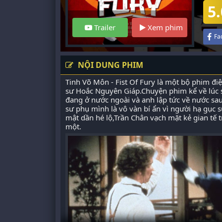
5.
Trailer
Xem phim
Fa
NỘI DUNG PHIM
Tinh Võ Môn - Fist Of Fury là một bộ phim đi
sư Hoắc Nguyên Giáp.Chuyện phim kể về lúc 
đang ở nước ngoài và anh lập tức về nước sau 
sư phụ mình là vô vàn bí ẩn vì người hạ gục 
mật dần hé lộ,Trần Chân vạch mặt kẻ gian tế t
một.