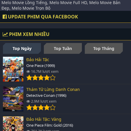
Melo Movie Lồng Tiếng, Melo Movie Full HD, Melo Movie Bản
Đẹp, Melo Movie Trọn Bộ
UPDATE PHIM QUA FACEBOOK
PHIM XEM NHIỀU
Top Ngày
Top Tuần
Top Tháng
Đảo Hải Tặc
One Piece (1999)
16.7M lượt xem
Thám Tử Lừng Danh Conan
Detective Conan (1996)
2.9M lượt xem
Đảo Hải Tặc: Vàng
One Piece Film: Gold (2016)
761.2K lượt xem