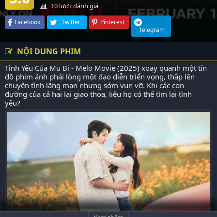
10
lượt đánh giá
Facebook
Twitter
Pinterest
Telegram
NỘI DUNG PHIM
Tình Yêu Của Mu Bi - Melo Movie (2025) xoay quanh một tín
đồ phim ảnh phải lòng một đạo diễn triển vọng, thắp lên
chuyện tình lãng mạn nhưng sớm vụn vỡ. Khi các con
đường của cả hai lại giao thoa, liệu họ có thể tìm lại tình
yêu?