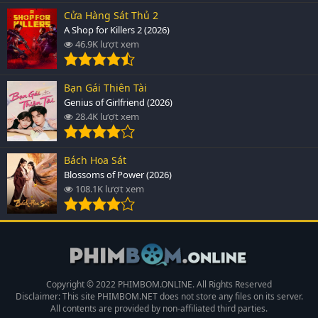
Cửa Hàng Sát Thủ 2
A Shop for Killers 2 (2026)
46.9K lượt xem
Bạn Gái Thiên Tài
Genius of Girlfriend (2026)
28.4K lượt xem
Bách Hoa Sát
Blossoms of Power (2026)
108.1K lượt xem
Copyright © 2022 PHIMBOM.ONLINE. All Rights Reserved
Disclaimer: This site
PHIMBOM.NET
does not store any files on its server.
All contents are provided by non-affiliated third parties.