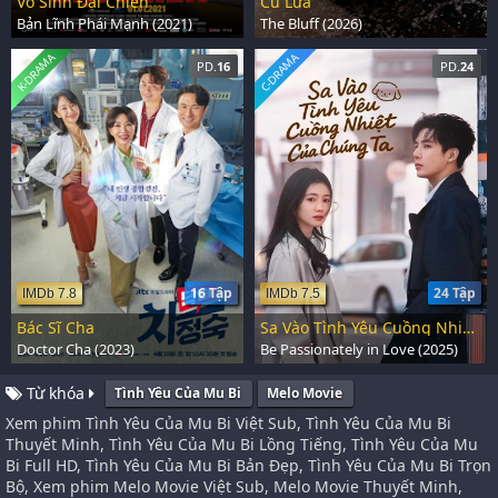
Võ Sinh Đại Chiến
Cú Lừa
Bản Lĩnh Phái Mạnh (2021)
The Bluff (2026)
K-DRAMA
C-DRAMA
PD.
16
PD.
24
16 Tập
24 Tập
IMDb 7.8
IMDb 7.5
Bác Sĩ Cha
Sa Vào Tình Yêu Cuồng Nhiệt Của Chúng Ta
Doctor Cha (2023)
Be Passionately in Love (2025)
Từ khóa
Tình Yêu Của Mu Bi
Melo Movie
Xem phim Tình Yêu Của Mu Bi Việt Sub, Tình Yêu Của Mu Bi
Thuyết Minh, Tình Yêu Của Mu Bi Lồng Tiếng, Tình Yêu Của Mu
Bi Full HD, Tình Yêu Của Mu Bi Bản Đẹp, Tình Yêu Của Mu Bi Trọn
Bộ, Xem phim Melo Movie Việt Sub, Melo Movie Thuyết Minh,