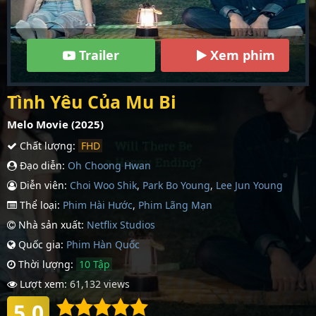
Trailer
Xem phim
Tình Yêu Của Mu Bi
Melo Movie (2025)
Chất lượng:
FHD
Đạo diễn:
Oh Choong Hwan
Diễn viên:
Choi Woo Shik
,
Park Bo Young
,
Lee Jun Young
Thể loại:
Phim Hài Hước
,
Phim Lãng Mạn
Nhà sản xuất:
Netflix Studios
Quốc gia:
Phim Hàn Quốc
Thời lượng:
10 Tập
Lượt xem:
61,132 views
5.0