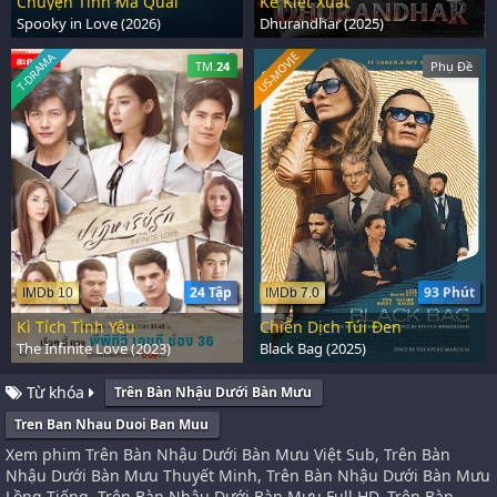
Chuyện Tình Ma Quái
Kẻ Kiệt Xuất
Spooky in Love (2026)
Dhurandhar (2025)
US-MOVIE
T-DRAMA
TM.
24
Phụ Đề
24 Tập
93 Phút
IMDb 10
IMDb 7.0
Kì Tích Tình Yêu
Chiến Dịch Túi Đen
The Infinite Love (2023)
Black Bag (2025)
Từ khóa
Trên Bàn Nhậu Dưới Bàn Mưu
Tren Ban Nhau Duoi Ban Muu
Xem phim Trên Bàn Nhậu Dưới Bàn Mưu Việt Sub, Trên Bàn
Nhậu Dưới Bàn Mưu Thuyết Minh, Trên Bàn Nhậu Dưới Bàn Mưu
Lồng Tiếng, Trên Bàn Nhậu Dưới Bàn Mưu Full HD, Trên Bàn