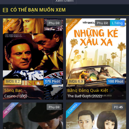
Xem thêm
CÓ THỂ BẠN MUỐN XEM
US-MOVIE
US-MOVIE
Phụ Đề
Phụ Đề
L.Tiếng
178 Phút
100 Phút
IMDb 8.2
IMDb 6.9
Sòng Bạc
Băng Đảng Quái Kiệt
Casino (1995)
The Bad Guys (2022)
HK-MOVIE
C-DRAMA
Phụ Đề
PD.
45