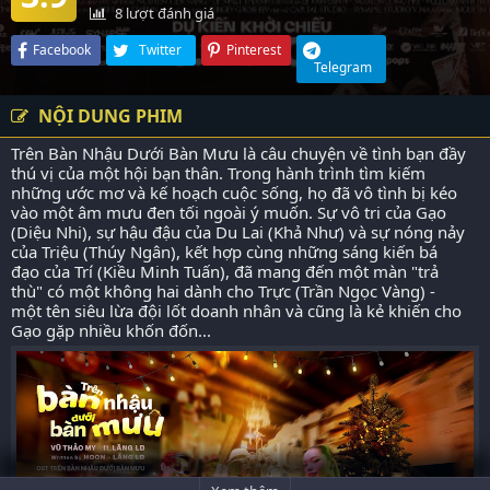
8
lượt đánh giá
Facebook
Twitter
Pinterest
Telegram
NỘI DUNG PHIM
Trên Bàn Nhậu Dưới Bàn Mưu là câu chuyện về tình bạn đầy
thú vị của một hội bạn thân. Trong hành trình tìm kiếm
những ước mơ và kế hoạch cuộc sống, họ đã vô tình bị kéo
vào một âm mưu đen tối ngoài ý muốn. Sự vô tri của Gạo
(Diệu Nhi), sự hậu đậu của Du Lai (Khả Như) và sự nóng nảy
của Triệu (Thúy Ngân), kết hợp cùng những sáng kiến bá
đạo của Trí (Kiều Minh Tuấn), đã mang đến một màn "trả
thù" có một không hai dành cho Trực (Trần Ngọc Vàng) -
một tên siêu lừa đội lốt doanh nhân và cũng là kẻ khiến cho
Gạo gặp nhiều khốn đốn...