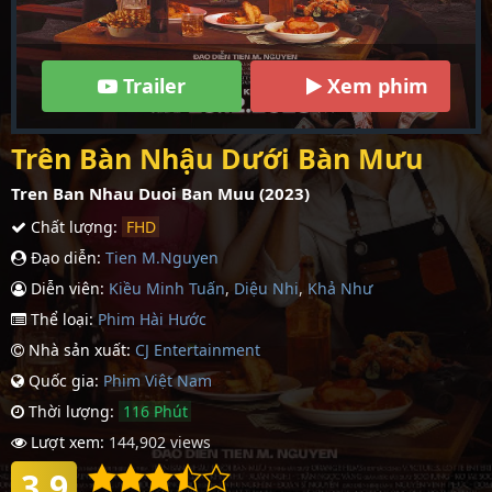
Trailer
Xem phim
Trên Bàn Nhậu Dưới Bàn Mưu
Tren Ban Nhau Duoi Ban Muu (2023)
Chất lượng:
FHD
Đạo diễn:
Tien M.Nguyen
Diễn viên:
Kiều Minh Tuấn
,
Diệu Nhi
,
Khả Như
Thể loại:
Phim Hài Hước
Nhà sản xuất:
CJ Entertainment
Quốc gia:
Phim Việt Nam
Thời lượng:
116 Phút
Lượt xem:
144,902 views
3.9