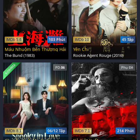
103 Phút
45 Tập
IMDb 5.6
IMDb 10
Máu Nhuộm Bến Thượng Hải
Yên Chi
The Bund (1983)
Rookie Agent Rouge (2016)
K-DRAMA
PD.
06
Phụ Đề
06/12 Tập
214 Phút
IMDb 8.1
IMDb 7.1