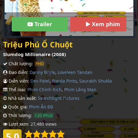
Trailer
Xem phim
Triệu Phú Ổ Chuột
Slumdog Millionaire (2008)
Chất lượng:
FHD
Đạo diễn:
Danny Boyle
,
Loveleen Tandan
Diễn viên:
Dev Patel
,
Freida Pinto
,
Saurabh Shukla
Thể loại:
Phim Chính Kịch
,
Phim Lãng Mạn
Nhà sản xuất:
Searchlight Pictures
Quốc gia:
Phim Ấn Độ
Thời lượng:
120 Phút
Lượt xem:
27,480 views
5.0