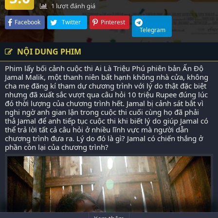
1
lượt đánh giá
Facebook
Twitter
Pinterest
Telegram
NỘI DUNG PHIM
Phim lấy bối cảnh cuộc thi Ai Là Triệu Phú phiên bản Ấn Độ
Jamal Malik, một thanh niên bất hạnh không nhà cửa, không
cha mẹ đăng kí tham dự chương trình với lý do thật đặc biệt
nhưng đã xuất sắc vượt qua câu hỏi 10 triệu Rupee đúng lúc
đó thời lượng của chương trình hết. Jamal bị cảnh sát bắt vì
nghi ngờ anh gian lận trong cuộc thi cuối cùng họ đã phải
thả Jamal để anh tiếp tục cuộc thi khi biết lý do giúp Jamal có
thể trả lời tất cả câu hỏi ở nhiều lĩnh vực mà người dẫn
chương trình đưa ra. Lý do đó là gì? Jamal có chiến thắng ở
phần còn lại của chương trình?