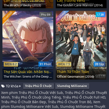
Cơn Thịnh Nộ Của Becky
Cây Trượng Vàng
The Wrath of Becky (2023)
The Golden Cane Warrior (2014)
HK-DRAMA
US-MOVIE
Phụ Đề
LT.
20
91 Phút
20 Tập
IMDb 6.2
IMDb 7.5
Thợ Săn Quái Vật: Nhân Ngư Dưới Biển Sâu
Thám Tử Thần Toán
The Witcher: Sirens of the Deep (2025)
Officer Geomancer (2014)
Từ khóa
Triệu Phú Ổ Chuột
Slumdog Millionaire
Xem phim Triệu Phú Ổ Chuột Việt Sub, Triệu Phú Ổ Chuột Thuyết
Minh, Triệu Phú Ổ Chuột Lồng Tiếng, Triệu Phú Ổ Chuột Full HD,
Triệu Phú Ổ Chuột Bản Đẹp, Triệu Phú Ổ Chuột Trọn Bộ, Xem
phim Slumdog Millionaire Việt Sub, Slumdog Millionaire Thuyết