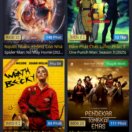
148 Phút
12 Tập
IMDb 10
IMDb 8.6
Người Nhện: Không Còn Nhà
Đấm Phát Chết Luôn: Phần 3
Spider Man: No Way Home (2021)
One Punch Man: Season 3 (2025)
US-MOVIE
Phụ Đề
Thuyết Minh
84 Phút
111 Phút
IMDb 6.1
IMDb 10