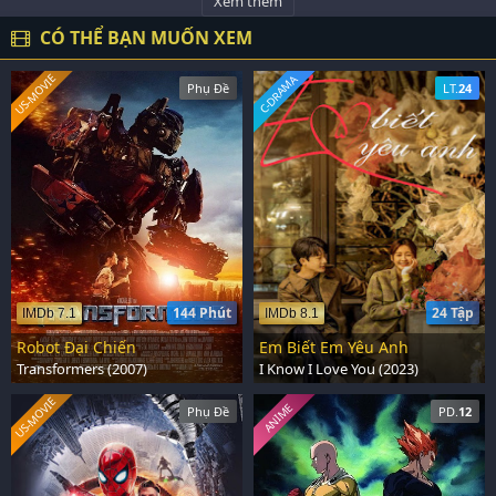
Xem thêm
CÓ THỂ BẠN MUỐN XEM
US-MOVIE
C-DRAMA
Phụ Đề
LT.
24
144 Phút
24 Tập
IMDb 7.1
IMDb 8.1
Robot Đại Chiến
Em Biết Em Yêu Anh
Transformers (2007)
I Know I Love You (2023)
US-MOVIE
ANIME
Phụ Đề
PD.
12