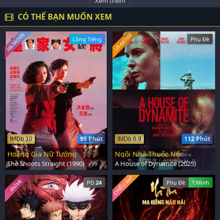
Xem thêm
CÓ THỂ BẠN MUỐN XEM
HK-MOVIE
US-MOVIE
Lồng Tiếng
Phụ Đề
95 Phút
112 Phút
IMDb 10
IMDb 6.9
Hoàng Gia Nữ Tướng
Ngôi Nhà Thuốc Nổ
She Shoots Straight (1990)
A House of Dynamite (2025)
CHIẾU RẠP
ANIME
PD.
24
Phụ Đề
T.Minh