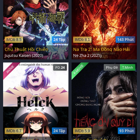
24 Tập
143 Phút
IMDb 8.5
IMDb 8.1
Chú Thuật Hồi Chiến
Na Tra 2: Ma Đồng Náo Hải
Jujutsu Kaisen (2020)
Ne Zha 2 (2025)
K-MOVIE
ANIME
PD.
24
Phụ Đề
T.Minh
24 Tập
93 Phút
IMDb 6.7
IMDb 5.9