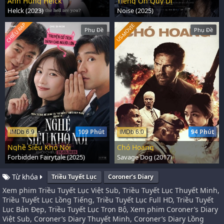
Anh Hùng Helck
Tiếng Ồn Quỷ Dị
Helck (2023)
Noise (2025)
CHIẾU RẠP
US-MOVIE
Phụ Đề
Phụ Đề
109 Phút
94 Phút
IMDb 6.9
IMDb 6.0
Nghề Siêu Khó Nói
Chó Hoang
Forbidden Fairytale (2025)
Savage Dog (2017)
Từ khóa
Triều Tuyết Lục
Coroner’s Diary
Xem phim Triều Tuyết Lục Việt Sub, Triều Tuyết Lục Thuyết Minh,
Triều Tuyết Lục Lồng Tiếng, Triều Tuyết Lục Full HD, Triều Tuyết
Lục Bản Đẹp, Triều Tuyết Lục Trọn Bộ, Xem phim Coroner’s Diary
Việt Sub, Coroner’s Diary Thuyết Minh, Coroner’s Diary Lồng