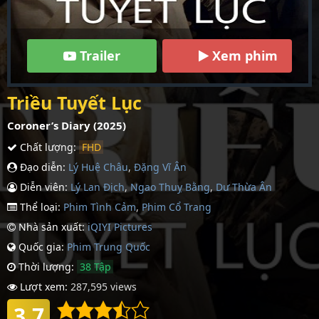
Trailer
Xem phim
Triều Tuyết Lục
Coroner’s Diary (2025)
Chất lượng:
FHD
Đạo diễn:
Lý Huệ Châu
,
Đặng Vĩ Ân
Diễn viên:
Lý Lan Địch
,
Ngao Thuỵ Bằng
,
Dư Thừa Ân
Thể loại:
Phim Tình Cảm
,
Phim Cổ Trang
Nhà sản xuất:
iQIYI Pictures
Quốc gia:
Phim Trung Quốc
Thời lượng:
38 Tập
Lượt xem:
287,595 views
3.7