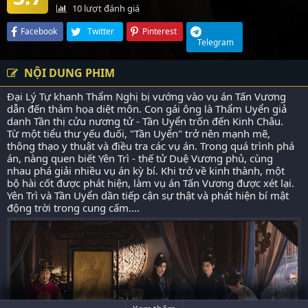
10
lượt đánh giá
Facebook
Twitter
Pinterest
Telegram
NỘI DUNG PHIM
Đại Lý Tự khanh Thẩm Nghị bị vướng vào vụ án Tấn Vương
dẫn đến thảm họa diệt môn. Con gái ông là Thẩm Uyển giả
danh Tần thị cửu nương tử - Tần Uyển trốn đến Kinh Châu.
Từ một tiểu thư yếu đuối, "Tần Uyển" trở nên mạnh mẽ,
thông thạo y thuật và điều tra các vụ án. Trong quá trình phá
án, nàng quen biết Yên Trì - thế tử Duệ Vương phủ, cùng
nhau phá giải nhiều vụ án kỳ bí. Khi trở về kinh thành, một
bộ hài cốt được phát hiện, làm vụ án Tấn Vương được xét lại.
Yên Trì và Tần Uyển dần tiếp cận sự thật và phát hiện bí mật
động trời trong cung cấm....