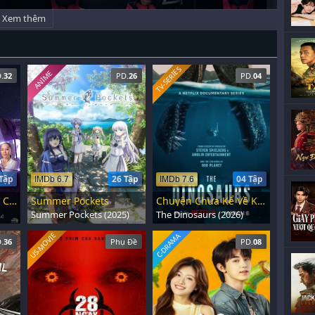
Xem thêm
TV-SERIES
ANIME
.
32
PD.
26
PD.
04
Tập
26 Tập
04 Tập
IMDb 6.7
IMDb 7.6
Chòm Sao May Mắn Của Anh
Summer Pockets
Chuyện Chưa Kể Về Khủng Long
Summer Pockets (2025)
The Dinosaurs (2026)
US-MOVIE
C-DRAMA
.
36
Phụ Đề
PD.
08