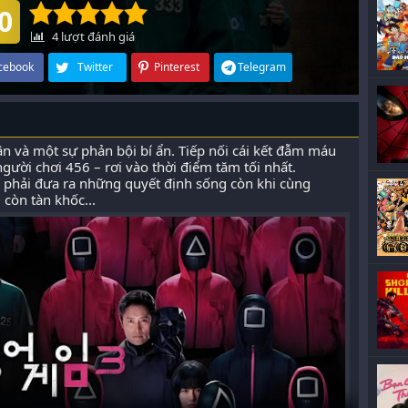
0
4
lượt đánh giá
cebook
Twitter
Pinterest
Telegram
hân và một sự phản bội bí ẩn. Tiếp nối cái kết đẫm máu
ười chơi 456 – rơi vào thời điểm tăm tối nhất.
c phải đưa ra những quyết định sống còn khi cùng
còn tàn khốc...