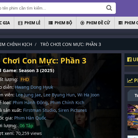
 GIA
PHIM LẺ
PHIM BỘ
PHIM ĐỀ CỬ
PHIM 
IM CHÍNH KỊCH
TRÒ CHƠI CON MỰC: PHẦN 3
ò Chơi Con Mực: Phần 3
UP
d Game: Season 3 (2025)
t lượng:
FHD
P
 diễn:
Hwang Dong Hyuk
n viên:
Lee Jung Jae
,
Lee Byung Hun
,
Wi Ha Joon
T
 loại:
Phim Hành Động
,
Phim Chính Kịch
 sản xuất:
Firstman Studio
,
Siren Pictures
c gia:
Phim Hàn Quốc
i lượng:
06 Tập
t xem:
70,259 views