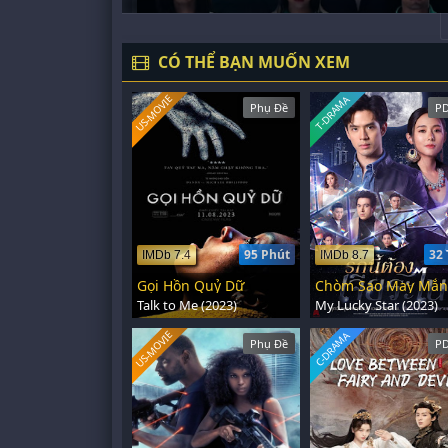
CÓ THỂ BẠN MUỐN XEM
US-MOVIE
T-DRAMA
Phụ Đề
PD
95 Phút
32 
IMDb 7.4
IMDb 8.7
Gọi Hồn Quỷ Dữ
Talk to Me (2023)
My Lucky Star (2023)
US-MOVIE
C-DRAMA
Phụ Đề
PD