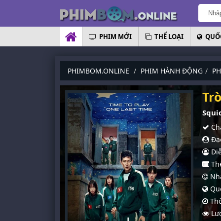
PHIM MỚI
THỂ LOẠI
QUỐC
PHIMBOM.ONLINE
PHIM HÀNH ĐỘNG
PH
Tr
Squi
Chấ
Đạo
Diễ
Thể
Nhà
Quố
Thờ
Lượ