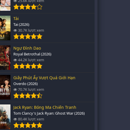
25.6K lượt xem
Tài
Tai (2026)
30.7K lượt xem
Ngự Đình Dao
Royal Betrothal (2026)
44.2K lượt xem
Giây Phút Ấy Vượt Quá Giới Hạn
Overdo (2026)
70.7K lượt xem
Jack Ryan: Bóng Ma Chiến Tranh
Tom Clancy's Jack Ryan: Ghost War (2026)
80.4K lượt xem