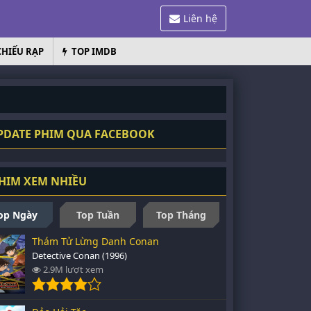
Liên hệ
CHIẾU RẠP
TOP IMDB
DATE PHIM QUA FACEBOOK
HIM XEM NHIỀU
op Ngày
Top Tuần
Top Tháng
Thám Tử Lừng Danh Conan
Detective Conan (1996)
2.9M lượt xem