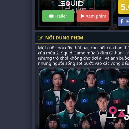
5.
Trailer
Xem phim
Fa
NỘI DUNG PHIM
Một cuộc nổi dậy thất bại, cái chết của bạn t
của mùa 2, Squid Game mùa 3 đưa Gi-hun – ng
Nhưng trò chơi không chờ đợi ai, và anh buộ
những người sống sót bước vào các vòng đấu 