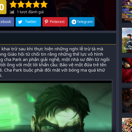
0
1
lượt đánh giá
cebook
Twitter
Pinterest
Telegram
 khai trừ sau khi thực hiện những nghi lễ trừ tà mà
ng Giáo hội từ chối tin rằng những thế lực vô hình
ng cha Park an phận giải nghệ, một nhà sư đến từ ngôi
 tới ông với một lời khẩn cầu: Bảo vệ một đứa trẻ tên
bé. Cha Park buộc phải đối mặt với bóng ma quá khứ
i.