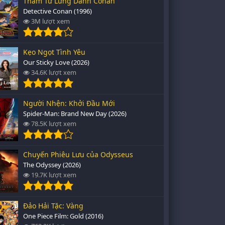
Thám Tử Lừng Danh Conan
Detective Conan (1996)
3M lượt xem
Kẹo Ngọt Tình Yêu
Our Sticky Love (2026)
34.6K lượt xem
Người Nhện: Khởi Đầu Mới
Spider-Man: Brand New Day (2026)
78.5K lượt xem
Chuyến Phiêu Lưu của Odysseus
The Odyssey (2026)
19.7K lượt xem
Đảo Hải Tặc: Vàng
One Piece Film: Gold (2016)