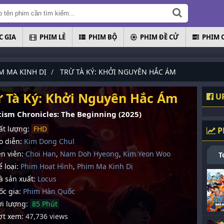
 GIA
PHIM LẺ
PHIM BỘ
PHIM ĐỀ CỬ
PHIM 
M MA KINH DỊ
TRỪ TÀ KÝ: KHỞI NGUYÊN HẮC ÁM
ừ Tà Ký: Khởi Nguyên Hắc Ám
UP
cism Chronicles: The Beginning (2025)
t lượng:
FHD
P
 diễn:
Kim Dong Chul
n viên:
Choi Han
,
Nam Doh Hyeong
,
Kim Yeon Woo
T
 loại:
Phim Hoạt Hình
,
Phim Ma Kinh Dị
 sản xuất:
Locus
c gia:
Phim Hàn Quốc
i lượng:
85 Phút
t xem:
47,736 views