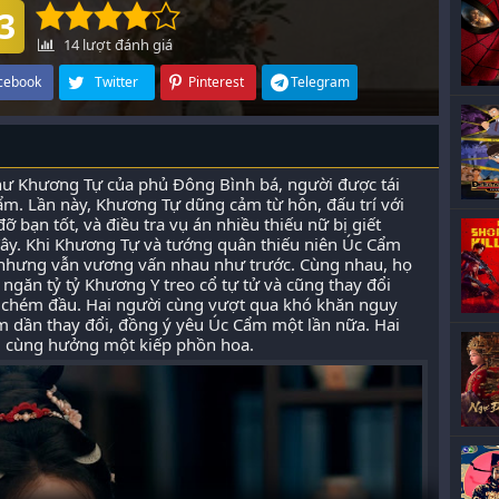
3
14
lượt đánh giá
cebook
Twitter
Pinterest
Telegram
 thư Khương Tự của phủ Đông Bình bá, người được tái
ẩm. Lần này, Khương Tự dũng cảm từ hôn, đấu trí với
 bạn tốt, và điều tra vụ án nhiều thiếu nữ bị giết
c đây. Khi Khương Tự và tướng quân thiếu niên Úc Cẩm
ng nhưng vẫn vương vấn nhau như trước. Cùng nhau, họ
ngăn tỷ tỷ Khương Y treo cổ tự tử và cũng thay đổi
a chém đầu. Hai người cùng vượt qua khó khăn nguy
 dần thay đổi, đồng ý yêu Úc Cẩm một lần nữa. Hai
h, cùng hưởng một kiếp phồn hoa.