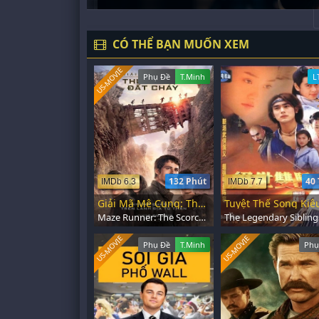
CÓ THỂ BẠN MUỐN XEM
US-MOVIE
Phụ Đề
T.Minh
L
132 Phút
40 
IMDb 6.3
IMDb 7.7
Giải Mã Mê Cung: Thử Nghiệm Đất Cháy
Tuyệt Thế Song Kiê
Maze Runner: The Scorch Trials (2015)
US-MOVIE
US-MOVIE
Phụ Đề
T.Minh
Phụ