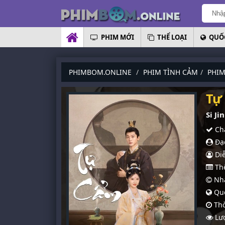
PHIM MỚI
THỂ LOẠI
QUỐC
PHIMBOM.ONLINE
PHIM TÌNH CẢM
PHIM
Tự
Si Ji
Chấ
Đạo
Diễ
Thể
Nhà
Quố
Thờ
Lượ