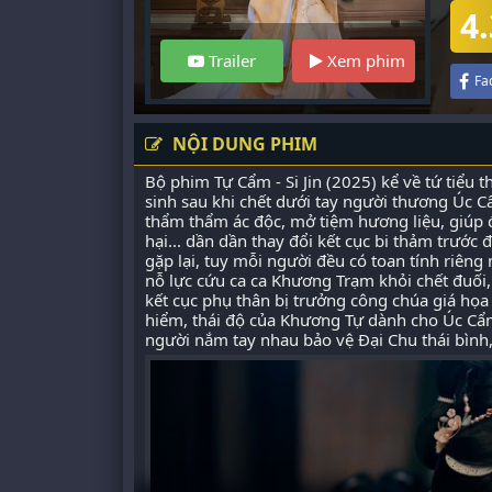
4.
Trailer
Xem phim
Fa
NỘI DUNG PHIM
Bộ phim Tự Cẩm - Si Jin (2025) kể về tứ tiểu
sinh sau khi chết dưới tay người thương Úc C
thẩm thẩm ác độc, mở tiệm hương liệu, giúp đỡ
hại... dần dần thay đổi kết cục bi thảm trướ
gặp lại, tuy mỗi người đều có toan tính riê
nỗ lực cứu ca ca Khương Trạm khỏi chết đuối, 
kết cục phụ thân bị trưởng công chúa giá họ
hiểm, thái độ của Khương Tự dành cho Úc Cẩm
người nắm tay nhau bảo vệ Đại Chu thái bìn