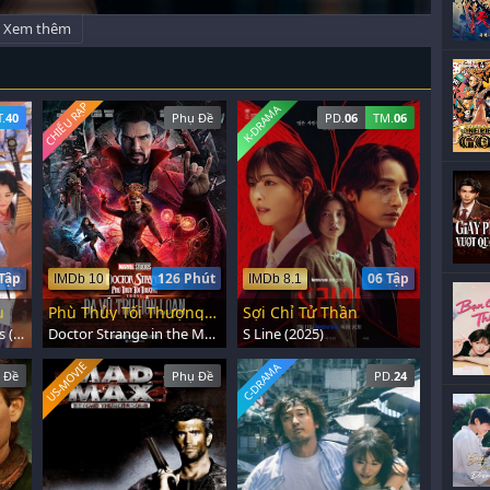
Xem thêm
CHIẾU RẠP
K-DRAMA
T.
40
Phụ Đề
PD.
06
TM.
06
Tập
126 Phút
06 Tập
IMDb 10
IMDb 8.1
u
Phù Thủy Tối Thượng Trong Đa Vũ Trụ Hỗn Loạn
Sợi Chỉ Tử Thần
The Legendary Siblings (2002)
Doctor Strange in the Multiverse of Madness (2022)
S Line (2025)
US-MOVIE
C-DRAMA
 Đề
Phụ Đề
PD.
24