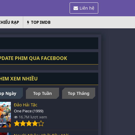
Liên hệ
CHIẾU RẠP
TOP IMDB
DATE PHIM QUA FACEBOOK
HIM XEM NHIỀU
op Ngày
Top Tuần
Top Tháng
Đảo Hải Tặc
One Piece (1999)
16.7M lượt xem