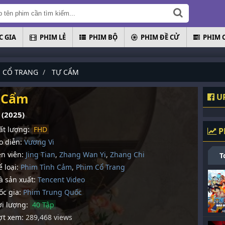
 GIA
PHIM LẺ
PHIM BỘ
PHIM ĐỀ CỬ
PHIM 
 CỔ TRANG
TỰ CẨM
 Cẩm
UP
n (2025)
t lượng:
FHD
P
 diễn:
Vương Vi
n viên:
Jing Tian
,
Zhang Wan Yi
,
Zhang Chi
T
 loại:
Phim Tình Cảm
,
Phim Cổ Trang
 sản xuất:
Tencent Video
c gia:
Phim Trung Quốc
i lượng:
40 Tập
t xem:
289,468 views