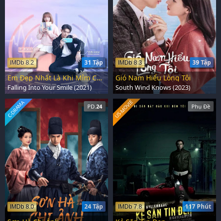
31 Tập
39 Tập
IMDb 8.2
IMDb 8.3
Em Đẹp Nhất Là Khi Mỉm Cười
Gió Nam Hiểu Lòng Tôi
Falling Into Your Smile (2021)
South Wind Knows (2023)
US-MOVIE
C-DRAMA
PD.
24
Phụ Đề
24 Tập
117 Phút
IMDb 8.0
IMDb 7.8