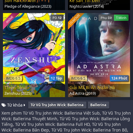
Sơn Hà Chi Ảnh
Kẻ Săn Tin Đen
Pledge of Allegiance (2023)
Nightcrawler (2014)
US-MOVIE
ANIME
PD.
12
Phụ Đề
T.Minh
12 Tập
124 Phút
IMDb 6.5
IMDb 6.5
Thiền Tông
Giải Mã Bí Ẩn Ngân Hà
Zenshuu (2025)
Ad Astra (2019)
Từ khóa
Từ Vũ Trụ John Wick: Ballerina
Ballerina
Xem phim Từ Vũ Trụ John Wick: Ballerina Việt Sub, Từ Vũ Trụ John
Wick: Ballerina Thuyết Minh, Từ Vũ Trụ John Wick: Ballerina Lồng
Tiếng, Từ Vũ Trụ John Wick: Ballerina Full HD, Từ Vũ Trụ John
Wick: Ballerina Bản Đẹp, Từ Vũ Trụ John Wick: Ballerina Trọn Bộ,