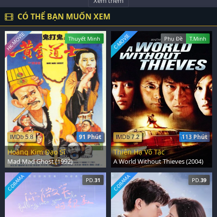
Xem thêm
CÓ THỂ BẠN MUỐN XEM
HK-MOVIE
C-MOVIE
Thuyết Minh
Phụ Đề
T.Minh
91 Phút
113 Phút
IMDb 5.8
IMDb 7.2
Hoàng Kim Đạo Sĩ
Thiên Hạ Vô Tặc
Mad Mad Ghost (1992)
A World Without Thieves (2004)
C-DRAMA
C-DRAMA
PD.
31
PD.
39