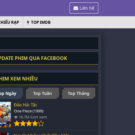
Liên hệ
CHIẾU RẠP
TOP IMDB
DATE PHIM QUA FACEBOOK
HIM XEM NHIỀU
op Ngày
Top Tuần
Top Tháng
Đảo Hải Tặc
One Piece (1999)
16.7M lượt xem