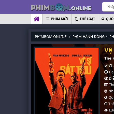
PHIM MỚI
THỂ LOẠI
QUỐC
PHIMBOM.ONLINE
PHIM HÀNH ĐỘNG
PH
Vệ 
The 
Chấ
Đạo
Diễ
Thể
Nhà
Quố
Thờ
Lượ