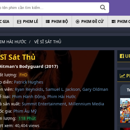
 GIA
PHIM LẺ
PHIM BỘ
PHIM ĐỀ CỬ
PHIM 
IM HÀI HƯỚC
VỆ SĨ SÁT THỦ
Sĩ Sát Thủ
UP
Hitman's Bodyguard (2017)
t lượng:
FHD
P
 diễn:
Patrick Hughes
n viên:
Ryan Reynolds
,
Samuel L. Jackson
,
Gary Oldman
T
 loại:
Phim Hành Động
,
Phim Hài Hước
 sản xuất:
Summit Entertainment
,
Millennium Media
c gia:
Phim Âu Mỹ
i lượng:
118 Phút
t xem:
40,404 views