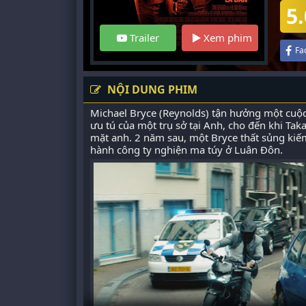
5.
Trailer
Xem phim
Fa
NỘI DUNG PHIM
Michael Bryce (Reynolds) tận hưởng một cuộc
ưu tú của một trụ sở tại Anh, cho đến khi Tak
mặt anh. 2 năm sau, một Bryce thất sủng kiế
hành công ty nghiện ma túy ở Luân Đôn.