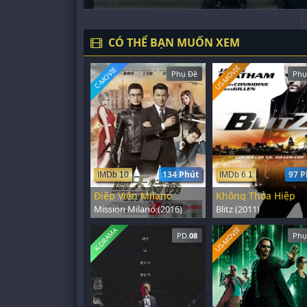
CÓ THỂ BẠN MUỐN XEM
US-MOVIE
C-MOVIE
Phụ Đề
Phụ
134 Phút
97 P
IMDb 10
IMDb 6.1
Điệp Viên Milano
Không Thỏa Hiệp
Mission Milano (2016)
Blitz (2011)
US-MOVIE
K-DRAMA
PD.
08
Phụ