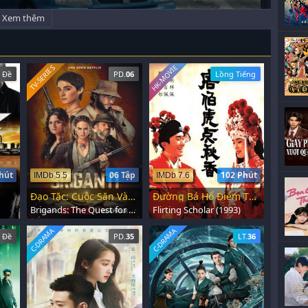
Xem thêm
HK-MOVIE
TV-SERIES
 Đề
PD.
06
Lồng Tiếng
hút
06 Tập
102 Phút
IMDb 5.5
IMDb 7.6
Đạo Tặc: Cuộc Săn Vàng
Đường Bá Hổ Điểm Thu Hương
Brigands: The Quest for Gold (2024)
Flirting Scholar (1993)
C-DRAMA
C-DRAMA
 Đề
PD.
35
LT.
36