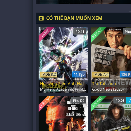
CÓ THỂ BẠN MUỐN XEM
K-MOVIE
ANIME
PD.
11
Phụ
11 Tập
136 P
IMDb 8.2
IMDb 7.4
Học Viện Siêu Anh Hùng: Phần Cuối
Tin Tốt Lành
My Hero Academia: Final Season (2025)
Good News (2025)
CHIẾU RẠP
K-DRAMA
Phụ Đề
PD.
08
L