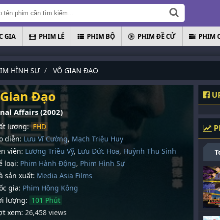
 GIA
PHIM LẺ
PHIM BỘ
PHIM ĐỀ CỬ
PHIM 
IM HÌNH SỰ
VÔ GIAN ĐẠO
 Gian Đạo
UP
nal Affairs (2002)
t lượng:
FHD
P
 diễn:
Lưu Vĩ Cường
,
Mạch Triệu Huy
n viên:
Lương Triều Vỹ
,
Lưu Đức Hoa
,
Huỳnh Thu Sinh
T
 loại:
Phim Hành Động
,
Phim Hình Sự
 sản xuất:
Media Asia Films
c gia:
Phim Hồng Kông
i lượng:
101 Phút
t xem:
26,458 views