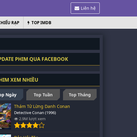
Liên hệ
CHIẾU RẠP
TOP IMDB
DATE PHIM QUA FACEBOOK
HIM XEM NHIỀU
op Ngày
Top Tuần
Top Tháng
Thám Tử Lừng Danh Conan
Detective Conan (1996)
2.9M lượt xem