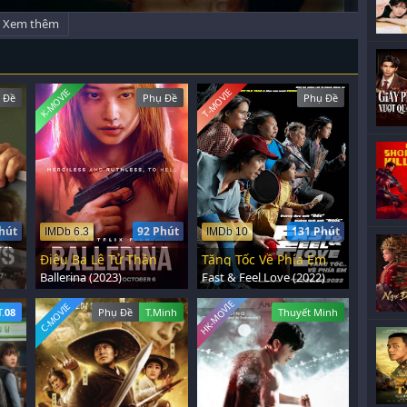
Xem thêm
K-MOVIE
T-MOVIE
 Đề
Phụ Đề
Phụ Đề
hút
92 Phút
131 Phút
IMDb 6.3
IMDb 10
Điệu Ba Lê Tử Thần
Tăng Tốc Về Phía Em
Ballerina (2023)
Fast & Feel Love (2022)
HK-MOVIE
C-MOVIE
T.
08
Phụ Đề
T.Minh
Thuyết Minh