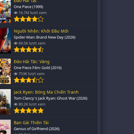
Đảo Hải Tặc
One Piece (1999)
16.7M lượt xem
Người Nhện: Khởi Đầu Mới
Spider-Man: Brand New Day (2026)
69.5K lượt xem
Đảo Hải Tặc: Vàng
One Piece Film: Gold (2016)
753K lượt xem
Jack Ryan: Bóng Ma Chiến Tranh
Tom Clancy's Jack Ryan: Ghost War (2026)
80.2K lượt xem
Bạn Gái Thiên Tài
Genius of Girlfriend (2026)