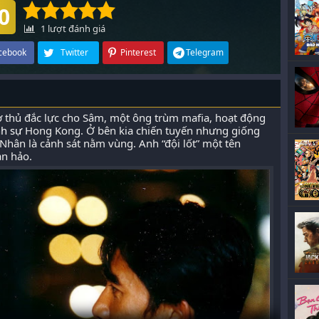
0
1
lượt đánh giá
cebook
Twitter
Pinterest
Telegram
ợ thủ đắc lực cho Sâm, một ông trùm mafia, hoạt động
nh sự
Hong Kong. Ở bên kia chiến tuyến nhưng giống
Nhân là cảnh sát nằm vùng. Anh “đội lốt” một tên
n hảo.