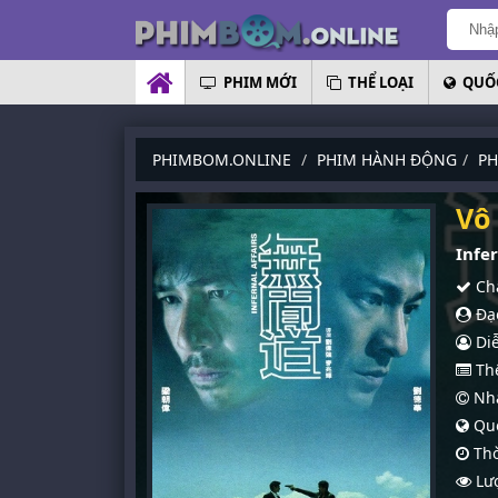
PHIM MỚI
THỂ LOẠI
QUỐC
PHIMBOM.ONLINE
PHIM HÀNH ĐỘNG
PH
Vô
Infer
Chấ
Đạo
Diễ
Thể
Nhà
Quố
Thờ
Lượ