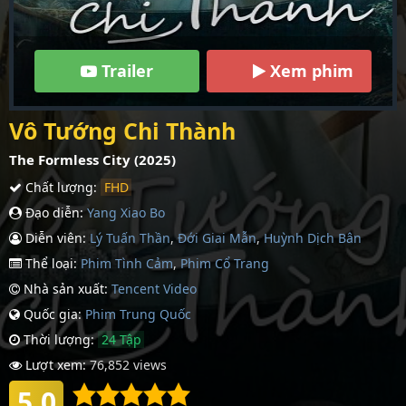
Trailer
Xem phim
Vô Tướng Chi Thành
The Formless City (2025)
Chất lượng:
FHD
Đạo diễn:
Yang Xiao Bo
Diễn viên:
Lý Tuấn Thần
,
Đới Giai Mẫn
,
Huỳnh Dịch Bân
Thể loại:
Phim Tình Cảm
,
Phim Cổ Trang
Nhà sản xuất:
Tencent Video
Quốc gia:
Phim Trung Quốc
Thời lượng:
24 Tập
Lượt xem:
76,852 views
5.0