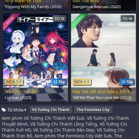
Nhà Mình Đi Thôi
Giờ Thả Máu
Tripping With My Family (2026)
Dangerous Animals (2025)
K-DRAMA
ANIME
PD.
12
PD.
16
12 Tập
16 Tập
IMDb 5.8
IMDb 8.9
Trò Chơi Nói Dối
Hãy Nói Với Anh Rằng Em Yêu Anh
Liar Liar (2023)
Tell Me That You Love Me (2023)
Từ khóa
Vô Tướng Chi Thành
The Formless City
Xem phim Vô Tướng Chi Thành Việt Sub, Vô Tướng Chi Thành
Thuyết Minh, Vô Tướng Chi Thành Lồng Tiếng, Vô Tướng Chi
Thành Full HD, Vô Tướng Chi Thành Bản Đẹp, Vô Tướng Chi
Thành Trọn Bộ, Xem phim The Formless City Việt Sub, The