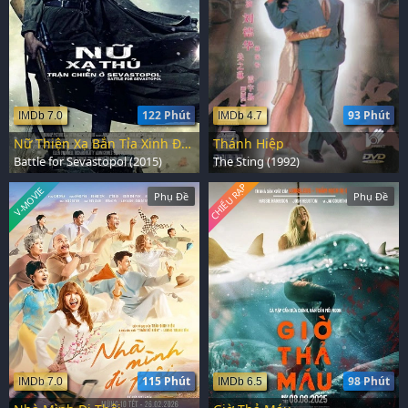
122 Phút
93 Phút
IMDb 7.0
IMDb 4.7
Nữ Thiện Xạ Bắn Tỉa Xinh Đẹp
Thánh Hiệp
Battle for Sevastopol (2015)
The Sting (1992)
CHIẾU RẠP
V-MOVIE
Phụ Đề
Phụ Đề
115 Phút
98 Phút
IMDb 7.0
IMDb 6.5