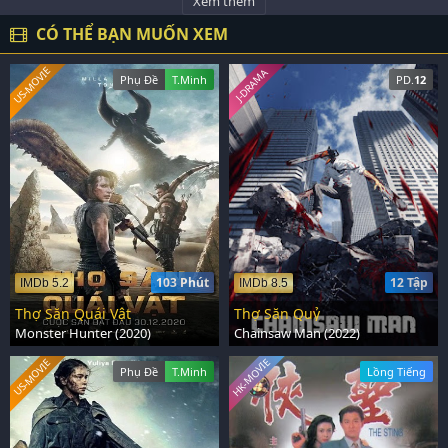
Xem thêm
CÓ THỂ BẠN MUỐN XEM
US-MOVIE
J-DRAMA
Phụ Đề
T.Minh
PD.
12
103 Phút
12 Tập
IMDb 5.2
IMDb 8.5
Thợ Săn Quái Vật
Thợ Săn Quỷ
Monster Hunter (2020)
Chainsaw Man (2022)
HK-MOVIE
US-MOVIE
Phụ Đề
T.Minh
Lồng Tiếng