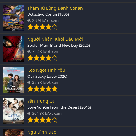
Thám Tử Lừng Danh Conan
Detective Conan (1996)
2.9M lượt xem
Người Nhện: Khởi Đầu Mới
Spider-Man: Brand New Day (2026)
72.4K lượt xem
Kẹo Ngọt Tình Yêu
Our Sticky Love (2026)
27.8K lượt xem
Vân Trung Ca
Love YunGe From the Desert (2015)
304.8K lượt xem
Ngự Đình Dao