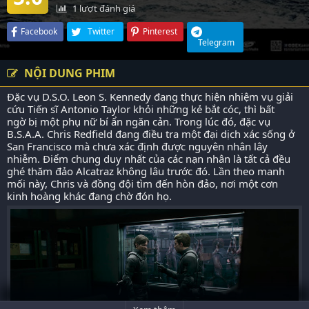
1
lượt đánh giá
Facebook
Twitter
Pinterest
Telegram
NỘI DUNG PHIM
Đặc vụ D.S.O. Leon S. Kennedy đang thực hiện nhiệm vụ giải
cứu Tiến sĩ Antonio Taylor khỏi những kẻ bắt cóc, thì bất
ngờ bị một phụ nữ bí ẩn ngăn cản. Trong lúc đó, đặc vụ
B.S.A.A. Chris Redfield đang điều tra một đại dịch xác sống ở
San Francisco mà chưa xác định được nguyên nhân lây
nhiễm. Điểm chung duy nhất của các nạn nhân là tất cả đều
ghé thăm đảo Alcatraz không lâu trước đó. Lần theo manh
mối này, Chris và đồng đội tìm đến hòn đảo, nơi một cơn
kinh hoàng khác đang chờ đón họ.