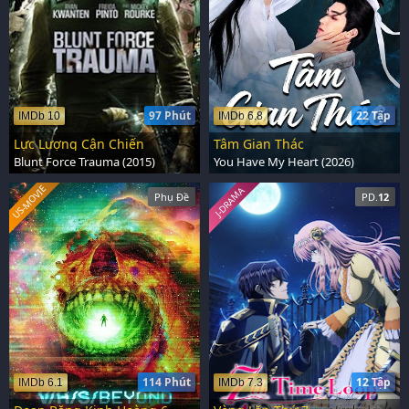
97 Phút
22 Tập
IMDb 10
IMDb 6.8
Lực Lượng Cận Chiến
Tâm Gian Thác
Blunt Force Trauma (2015)
You Have My Heart (2026)
US-MOVIE
J-DRAMA
Phụ Đề
PD.
12
114 Phút
12 Tập
IMDb 6.1
IMDb 7.3