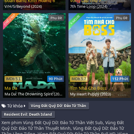
Đoạn Băng Kinh Hoàng 6
Vòng Lặp Thứ 7
V/H/S/Beyond (2024)
7th Time Loop (2024)
CHIẾU RẠP
K-MOVIE
Phụ Đề
Phụ Đề
90 Phút
112 Phút
IMDb 5.1
IMDb 5.7
Ma Da
Tìm Nhà Cho Boss
Ma Da: The Drowning Spirit (2024)
My Heart Puppy (2023)
Từ khóa
Vùng Đất Quỷ Dữ: Đảo Tử Thần
Resident Evil: Death Island
Xem phim Vùng Đất Quỷ Dữ: Đảo Tử Thần Việt Sub, Vùng Đất
Quỷ Dữ: Đảo Tử Thần Thuyết Minh, Vùng Đất Quỷ Dữ: Đảo Tử
Thần Lồng Tiếng, Vùng Đất Quỷ Dữ: Đảo Tử Thần Full HD, Vùng