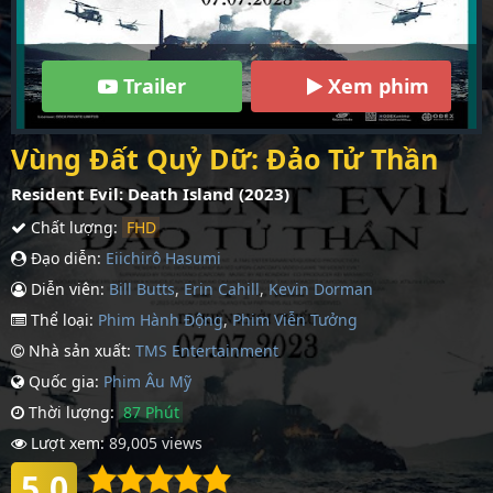
Trailer
Xem phim
Vùng Đất Quỷ Dữ: Đảo Tử Thần
Resident Evil: Death Island (2023)
Chất lượng:
FHD
Đạo diễn:
Eiichirô Hasumi
Diễn viên:
Bill Butts
,
Erin Cahill
,
Kevin Dorman
Thể loại:
Phim Hành Động
,
Phim Viễn Tưởng
Nhà sản xuất:
TMS Entertainment
Quốc gia:
Phim Âu Mỹ
Thời lượng:
87 Phút
Lượt xem:
89,005 views
5.0