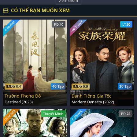
Xem thêm
CÓ THỂ BẠN MUỐN XEM
HK-DRAMA
C-DRAMA
PD.
40
LT.
30
40 Tập
30 Tập
IMDb 8.4
IMDb 6.9
Trường Phong Độ
Danh Tiếng Gia Tộc
Destined (2023)
Modern Dynasty (2022)
US-MOVIE
C-DRAMA
Thuyết Minh
PD.
22