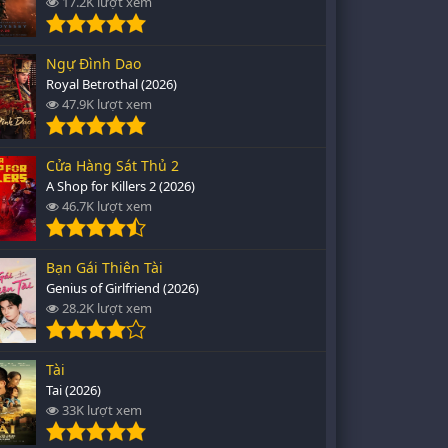
17.2K lượt xem
Ngự Đình Dao
Royal Betrothal (2026)
47.9K lượt xem
Cửa Hàng Sát Thủ 2
A Shop for Killers 2 (2026)
46.7K lượt xem
Bạn Gái Thiên Tài
Genius of Girlfriend (2026)
28.2K lượt xem
Tài
Tai (2026)
33K lượt xem