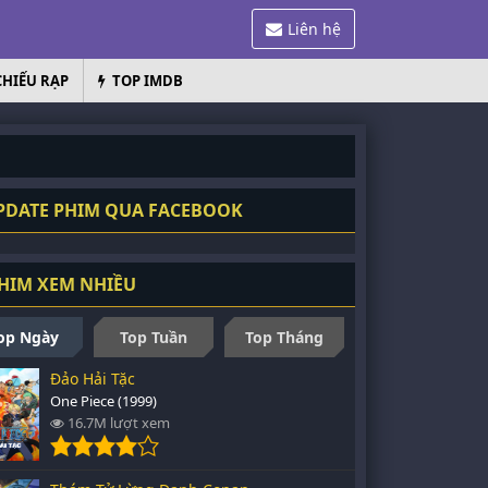
Liên hệ
CHIẾU RẠP
TOP IMDB
PDATE PHIM QUA FACEBOOK
HIM XEM NHIỀU
op Ngày
Top Tuần
Top Tháng
Đảo Hải Tặc
One Piece (1999)
16.7M lượt xem