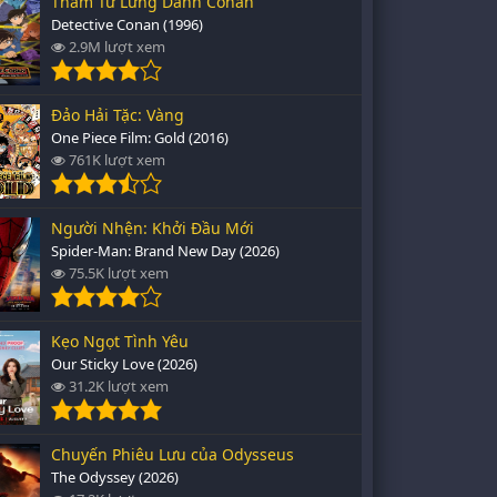
Thám Tử Lừng Danh Conan
Detective Conan (1996)
2.9M lượt xem
Đảo Hải Tặc: Vàng
One Piece Film: Gold (2016)
761K lượt xem
Người Nhện: Khởi Đầu Mới
Spider-Man: Brand New Day (2026)
75.5K lượt xem
Kẹo Ngọt Tình Yêu
Our Sticky Love (2026)
31.2K lượt xem
Chuyến Phiêu Lưu của Odysseus
The Odyssey (2026)