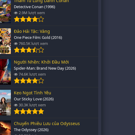
Thám Tử Lừng Danh Conan
Detective Conan (1996)
2.9M lượt xem
Đảo Hải Tặc: Vàng
One Piece Film: Gold (2016)
760.5K lượt xem
Người Nhện: Khởi Đầu Mới
Spider-Man: Brand New Day (2026)
74.6K lượt xem
Kẹo Ngọt Tình Yêu
Our Sticky Love (2026)
30.3K lượt xem
Chuyến Phiêu Lưu của Odysseus
The Odyssey (2026)