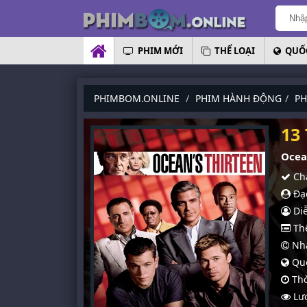
PHIM MỚI
THỂ LOẠI
QUỐC
PHIMBOM.ONLINE
PHIM HÀNH ĐỘNG
PH
13
Ocea
Chấ
Đạo
Diễ
Thể
Nhà
Quố
Thờ
Lượ