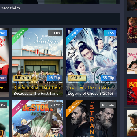
Xem thêm
K-DRAMA
C-DRAMA
ếng
PD.
08
LT.
55
hút
08 Tập
55 Tập
IMDb 10
IMDb 6.1
yệt
Khoảnh Khắc Đầu Tiên
Tru Tiên: Thanh Vân Chí
Because It The First Time (2015)
Legend of Chusen (2016)
US-MOVIE
ANIME
 Đề
PD.
22
Phụ Đề