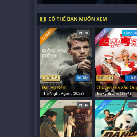
CÓ THỂ BẠN MUỐN XEM
HK-MOVIE
TV-SERIES
PD.
30
Lồng Ti
30 Tập
110 P
IMDb 7.4
IMDb 10
Đặc Vụ Đêm
Chuyên Gia Xảo Qu
The Night Agent (2023)
Tricky Brains (1991)
K-DRAMA
C-MOVIE
PD.
16
Phụ