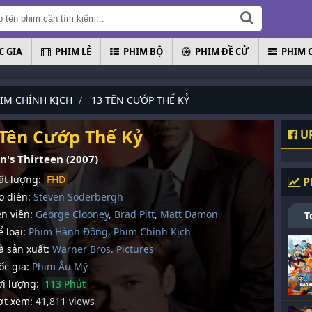
 GIA
PHIM LẺ
PHIM BỘ
PHIM ĐỀ CỬ
PHIM 
IM CHÍNH KỊCH
13 TÊN CƯỚP THẾ KỶ
 Tên Cướp Thế Kỷ
UP
n's Thirteen (2007)
t lượng:
FHD
P
 diễn:
Steven Soderbergh
n viên:
George Clooney
,
Brad Pitt
,
Matt Damon
T
 loại:
Phim Hành Động
,
Phim Chính Kịch
 sản xuất:
Warner Bros. Pictures
c gia:
Phim Âu Mỹ
i lượng:
113 Phút
t xem:
41,811 views