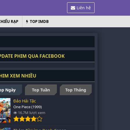
Liên hệ
CHIẾU RẠP
TOP IMDB
DATE PHIM QUA FACEBOOK
HIM XEM NHIỀU
op Ngày
Top Tuần
Top Tháng
Đảo Hải Tặc
One Piece (1999)
16.7M lượt xem