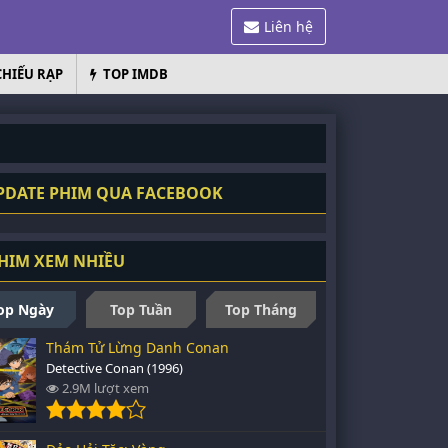
Liên hệ
CHIẾU RẠP
TOP IMDB
DATE PHIM QUA FACEBOOK
HIM XEM NHIỀU
op Ngày
Top Tuần
Top Tháng
Thám Tử Lừng Danh Conan
Detective Conan (1996)
2.9M lượt xem