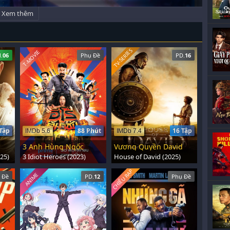
Xem thêm
TV-SERIES
T-MOVIE
.
06
Phụ Đề
PD.
16
Tập
88 Phút
16 Tập
IMDb 5.6
IMDb 7.4
3 Anh Hùng Ngốc
Vương Quyền David
25)
3 Idiot Heroes (2023)
House of David (2025)
CHIẾU RẠP
ANIME
 Đề
PD.
12
Phụ Đề