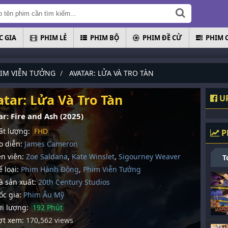
 GIA
PHIM LẺ
PHIM BỘ
PHIM ĐỀ CỬ
PHIM 
IM VIỄN TƯỞNG
AVATAR: LỬA VÀ TRO TÀN
atar: Lửa Và Tro Tàn
UP
r: Fire and Ash (2025)
t lượng:
FHD
P
 diễn:
James Cameron
n viên:
Zoe Saldana
,
Kate Winslet
,
Sigourney Weaver
T
 loại:
Phim Hành Động
,
Phim Viễn Tưởng
 sản xuất:
20th Century Studios
c gia:
Phim Âu Mỹ
i lượng:
192 Phút
t xem:
170,562 views