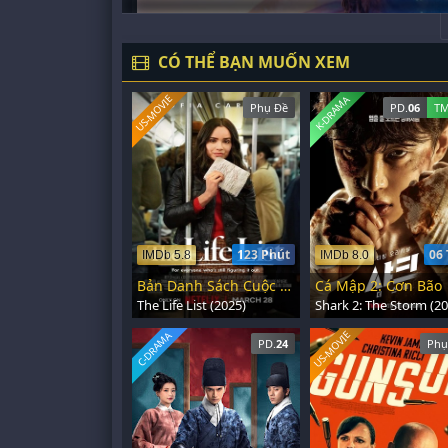
CÓ THỂ BẠN MUỐN XEM
US-MOVIE
K-DRAMA
Phụ Đề
PD.
06
TM
123 Phút
06 
IMDb 5.8
IMDb 8.0
Bản Danh Sách Cuộc Đời
Cá Mập 2: Cơn Bão
The Life List (2025)
Shark 2: The Storm (20
US-MOVIE
C-DRAMA
PD.
24
Phụ