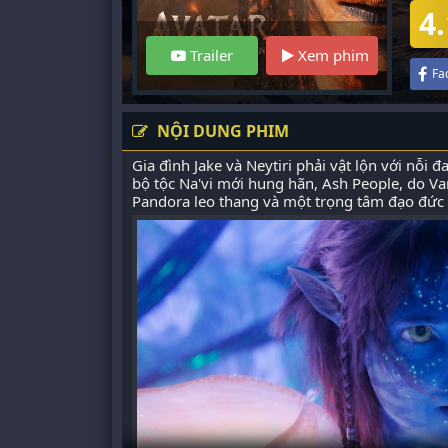
4.
Trailer
Xem phim
Fa
NỘI DUNG PHIM
Gia đình Jake và Neytiri phải vật lộn với nỗi
bộ tộc Na'vi mới hung hãn, Ash People, do Va
Pandora leo thang và một trọng tâm đạo đức m