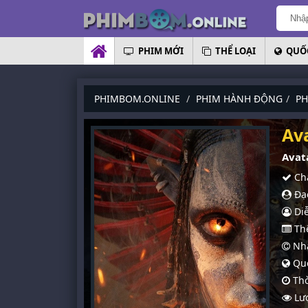
PHIM MỚI
THỂ LOẠI
QUỐC
PHIMBOM.ONLINE
PHIM HÀNH ĐỘNG
PH
Av
Avata
Chấ
Đạo
Diễ
Thể
Nhà
Quố
Thờ
Lượ