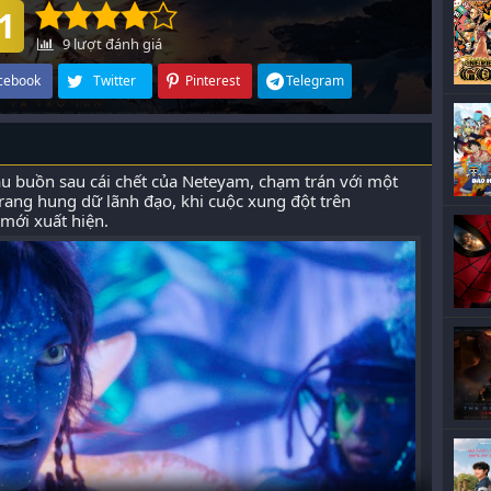
1
9
lượt đánh giá
cebook
Twitter
Pinterest
Telegram
 đau buồn sau cái chết của Neteyam, chạm trán với một
rang hung dữ lãnh đạo, khi cuộc xung đột trên
ới xuất hiện. ​