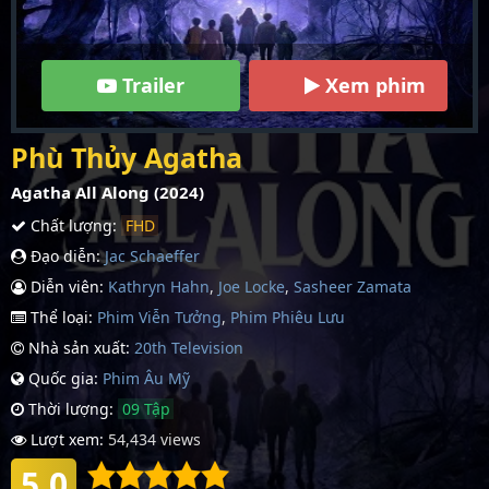
Trailer
Xem phim
Phù Thủy Agatha
Agatha All Along (2024)
Chất lượng:
FHD
Đạo diễn:
Jac Schaeffer
Diễn viên:
Kathryn Hahn
,
Joe Locke
,
Sasheer Zamata
Thể loại:
Phim Viễn Tưởng
,
Phim Phiêu Lưu
Nhà sản xuất:
20th Television
Quốc gia:
Phim Âu Mỹ
Thời lượng:
09 Tập
Lượt xem:
54,434 views
5.0