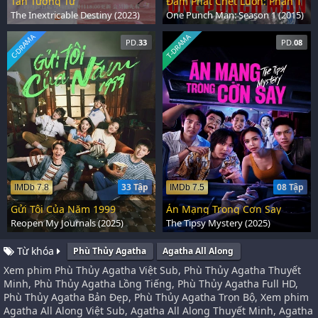
Tẫn Tương Tư
Đấm Phát Chết Luôn: Phần 1
The Inextricable Destiny (2023)
One Punch Man: Season 1 (2015)
C-DRAMA
T-DRAMA
PD.
33
PD.
08
33 Tập
08 Tập
IMDb 7.8
IMDb 7.5
Gửi Tôi Của Năm 1999
Án Mạng Trong Cơn Say
Reopen My Journals (2025)
The Tipsy Mystery (2025)
Từ khóa
Phù Thủy Agatha
Agatha All Along
Xem phim Phù Thủy Agatha Việt Sub, Phù Thủy Agatha Thuyết
Minh, Phù Thủy Agatha Lồng Tiếng, Phù Thủy Agatha Full HD,
Phù Thủy Agatha Bản Đẹp, Phù Thủy Agatha Trọn Bộ, Xem phim
Agatha All Along Việt Sub, Agatha All Along Thuyết Minh, Agatha