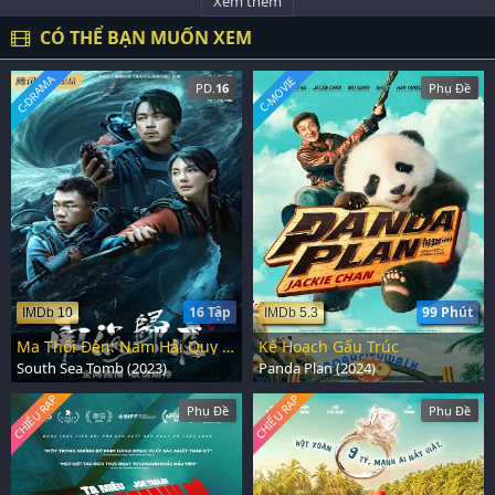
Xem thêm
CÓ THỂ BẠN MUỐN XEM
C-DRAMA
C-MOVIE
PD.
16
Phụ Đề
16 Tập
99 Phút
IMDb 10
IMDb 5.3
Ma Thổi Đèn: Nam Hải Quy Khư
Kế Hoạch Gấu Trúc
South Sea Tomb (2023)
Panda Plan (2024)
CHIẾU RẠP
CHIẾU RẠP
Phụ Đề
Phụ Đề