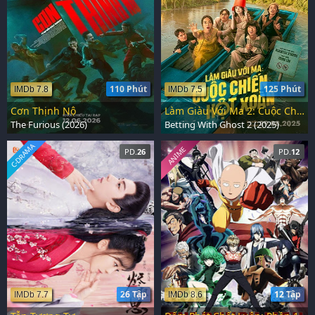
110 Phút
125 Phút
IMDb 7.8
IMDb 7.5
Cơn Thịnh Nộ
Làm Giàu Với Ma 2: Cuộc Chiến Hột Xoàn
The Furious (2026)
Betting With Ghost 2 (2025)
C-DRAMA
ANIME
PD.
26
PD.
12
26 Tập
12 Tập
IMDb 7.7
IMDb 8.6