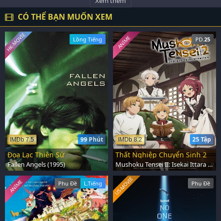
Xem thêm
CÓ THỂ BẠN MUỐN XEM
HK-MOVIE
ANIME
Lồng Tiếng
PD.
25
99 Phút
25 Tập
IMDb 7.5
IMDb 8.2
Đọa Lạc Thiên Sứ
Thất Nghiệp Chuyển Sinh 2
Fallen Angels (1995)
Mushoku Tensei II: Isekai Ittara Honki Dasu (2024)
US-MOVIE
ANIME
Phụ Đề
L.Tiếng
Phụ Đề