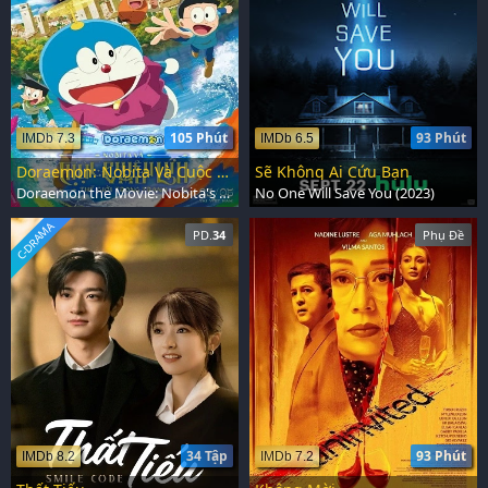
105 Phút
93 Phút
IMDb 7.3
IMDb 6.5
Doraemon: Nobita Và Cuộc Phiêu Lưu Vào Thế Giới Trong Tranh
Sẽ Không Ai Cứu Bạn
Doraemon the Movie: Nobita's Art World Tales (2025)
No One Will Save You (2023)
C-DRAMA
PD.
34
Phụ Đề
34 Tập
93 Phút
IMDb 8.2
IMDb 7.2