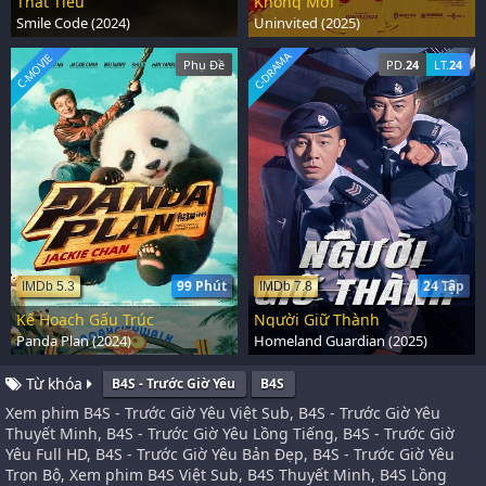
Thất Tiếu
Không Mời
Smile Code (2024)
Uninvited (2025)
C-DRAMA
C-MOVIE
Phụ Đề
PD.
24
LT.
24
99 Phút
24 Tập
IMDb 5.3
IMDb 7.8
Kế Hoạch Gấu Trúc
Người Giữ Thành
Panda Plan (2024)
Homeland Guardian (2025)
Từ khóa
B4S - Trước Giờ Yêu
B4S
Xem phim B4S - Trước Giờ Yêu Việt Sub, B4S - Trước Giờ Yêu
Thuyết Minh, B4S - Trước Giờ Yêu Lồng Tiếng, B4S - Trước Giờ
Yêu Full HD, B4S - Trước Giờ Yêu Bản Đẹp, B4S - Trước Giờ Yêu
Trọn Bộ, Xem phim B4S Việt Sub, B4S Thuyết Minh, B4S Lồng