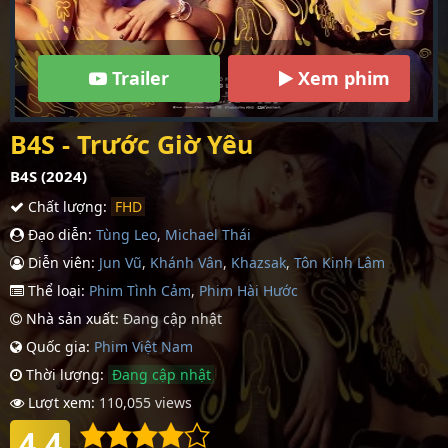
Trailer
Xem phim
B4S - Trước Giờ Yêu
B4S (2024)
Chất lượng:
FHD
Đạo diễn:
Tùng Leo
,
Michael Thái
Diễn viên:
Jun Vũ
,
Khánh Vân
,
Khazsak
,
Tôn Kinh Lâm
Thể loại:
Phim Tình Cảm
,
Phim Hài Hước
Nhà sản xuất:
Đang cập nhật
Quốc gia:
Phim Việt Nam
Thời lượng:
Đang cập nhật
Lượt xem:
110,055 views
4.4