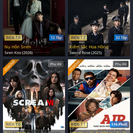
12 Tập
32 Tập
IMDb 7.0
IMDb 7.2
Nụ Hôn Siren
Kiếm Sắc Hoa Hồng
Siren Kiss (2026)
Sword Rose (2025)
US-MOVIE
US-MOVIE
Phụ Đề
Phụ Đề
110 Phút
IMDb 7.0
IMDb 7.7