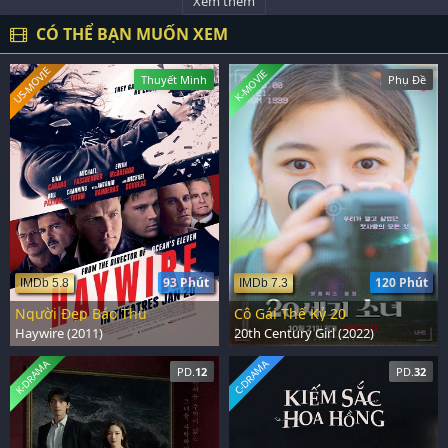
Xem thêm
CÓ THỂ BẠN MUỐN XEM
US-MOVIE
K-MOVIE
Thuyết Minh
Phụ Đề
93 Phút
120 Phút
IMDb 5.8
IMDb 7.3
Người Đẹp Báo Thù
Cô Gái Thế Kỷ 20
Haywire (2011)
20th Century Girl (2022)
K-DRAMA
C-DRAMA
PD.
12
PD.
32