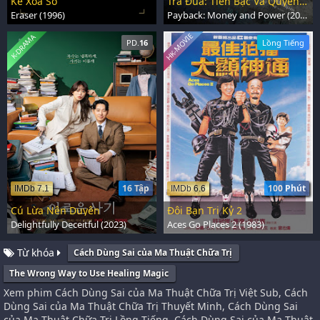
Kẻ Xóa Sổ
Trả Đũa: Tiền Bạc Và Quyền Lực
Eraser (1996)
Payback: Money and Power (2023)
HK-MOVIE
K-DRAMA
PD.
16
Lồng Tiếng
16 Tập
100 Phút
IMDb 7.1
IMDb 6.6
Cú Lừa Nên Duyên
Đôi Bạn Tri Kỷ 2
Delightfully Deceitful (2023)
Aces Go Places 2 (1983)
Từ khóa
Cách Dùng Sai của Ma Thuật Chữa Trị
The Wrong Way to Use Healing Magic
Xem phim Cách Dùng Sai của Ma Thuật Chữa Trị Việt Sub, Cách
Dùng Sai của Ma Thuật Chữa Trị Thuyết Minh, Cách Dùng Sai
của Ma Thuật Chữa Trị Lồng Tiếng, Cách Dùng Sai của Ma Thuật