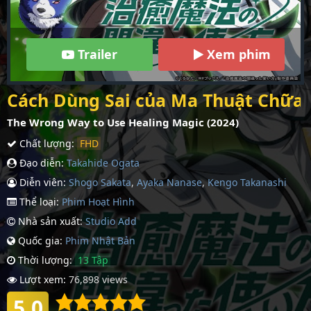
Trailer
Xem phim
Cách Dùng Sai của Ma Thuật Chữa 
The Wrong Way to Use Healing Magic (2024)
Chất lượng:
FHD
Đạo diễn:
Takahide Ogata
Diễn viên:
Shogo Sakata
,
Ayaka Nanase
,
Kengo Takanashi
Thể loại:
Phim Hoạt Hình
Nhà sản xuất:
Studio Add
Quốc gia:
Phim Nhậ­t Bản
Thời lượng:
13 Tập
Lượt xem:
76,898 views
5.0