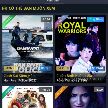
Xem thêm
CÓ THỂ BẠN MUỐN XEM
HK-MOVIE
K-DRAMA
PD.
06
Lồng Tiếng
06 Tập
96 Phút
IMDb 7.0
IMDb 10
Cảnh Sát Sông Hàn
Chiến Binh Hoàng Gia
Han River Police (2023)
Royal Warriors (1986)
TV-SERIES
V-MOVIE
Phụ Đề
PD.
09