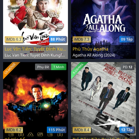
88 Phút
09 Tập
IMDb 6.3
IMDb 7.3
Lục Vân Tiên: Tuyệt Đỉnh Kungfu
Phù Thủy Agatha
Luc Van Tien: Tuyet Dinh Kungfu (2017)
Agatha All Along (2024)
US-MOVIE
K-DRAMA
Phụ Đề
T.Minh
PD.
12
115 Phút
12 Tập
IMDb 6.2
IMDb 8.4