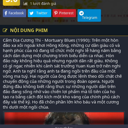
1
lượt đánh giá
Facebook
Twitter
Pinterest
Telegram
NỘI DUNG PHIM
Cấm Địa Cương Thi - Mortuary Blues (1990): Trên một hòn
đảo xa xôi ngoài khơi Hồng Kông, những cư dân giàu có và
hạnh phúc của nó đang tổ chức một nghi lễ hàng năm bằng
cách dàn dựng một chương trình biểu diễn ca nhạc. Hòn
đảo này không hiệu quả nhưng người dân rất giàu. Không
có gì ngạc nhiên khi cảnh sát trưởng Yuan Kuei trở nên nghi
ngờ. Anh ta nghĩ rằng anh ta đang ngồi trên đầu của một
vòng ma tuý. Hai người của ông được lệnh theo dõi chặt chẽ
chuyển động của những người trong đoàn opera. Người
đứng đầu không biết rằng thực sự những người dân trên
đảo đang sống nhờ vào chiến lợi phẩm mà tổ tiên của họ
tạo ra bằng cách đột kích một kho vàng của chính phủ cách
đây vài thế kỷ. Họ đã chôn phần lớn kho báu và một cương
thi dưới một ngôi chùa.