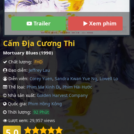
Trailer
Xem phim
Cấm Địa Cương Thi
Mortuary Blues (1990)
Chất lượng:
FHD
Đạo diễn:
Jeffrey Lau
Diễn viên:
Corey Yuen
,
Sandra Kwan Yue Ng
,
Lowell Lo
Thể loại:
Phim Ma Kinh Dị
,
Phim Hài Hước
Nhà sản xuất:
Golden Harvest Company
Quốc gia:
Phim Hồng Kông
Thời lượng:
92 Phút
Lượt xem:
29,957 views
5.0