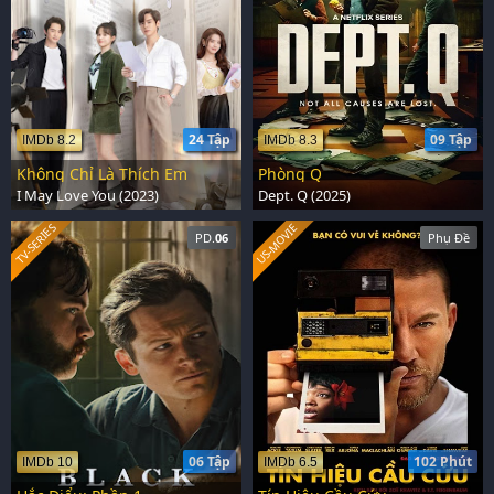
24 Tập
09 Tập
IMDb 8.2
IMDb 8.3
Không Chỉ Là Thích Em
Phòng Q
I May Love You (2023)
Dept. Q (2025)
US-MOVIE
TV-SERIES
PD.
06
Phụ Đề
06 Tập
102 Phút
IMDb 10
IMDb 6.5