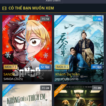
Xem thêm
CÓ THỂ BẠN MUỐN XEM
C-DRAMA
ANIME
PD.
12
LT.
46
12 Tập
46 Tập
IMDb 7.1
IMDb 8.1
SANDA
Khánh Dư Niên
SANDA (2025)
Joy of Life (2019)
TV-SERIES
C-DRAMA
PD.
24
PD.
09