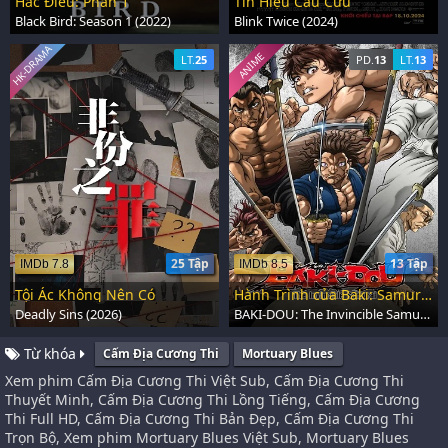
Hắc Điểu: Phần 1
Tín Hiệu Cầu Cứu
Black Bird: Season 1 (2022)
Blink Twice (2024)
HK-DRAMA
ANIME
LT.
25
PD.
13
LT.
13
25 Tập
13 Tập
IMDb 7.8
IMDb 8.5
Tội Ác Không Nên Có
Hành Trình của Baki: Samurai Bất Bại
Deadly Sins (2026)
BAKI-DOU: The Invincible Samurai (2026)
Từ khóa
Cấm Địa Cương Thi
Mortuary Blues
Xem phim Cấm Địa Cương Thi Việt Sub, Cấm Địa Cương Thi
Thuyết Minh, Cấm Địa Cương Thi Lồng Tiếng, Cấm Địa Cương
Thi Full HD, Cấm Địa Cương Thi Bản Đẹp, Cấm Địa Cương Thi
Trọn Bộ, Xem phim Mortuary Blues Việt Sub, Mortuary Blues