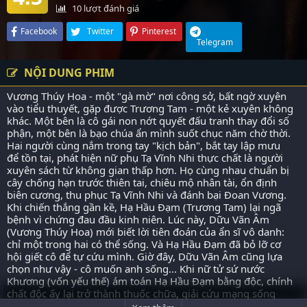
10
lượt đánh giá
Facebook
Twitter
Pinterest
Telegram
NỘI DUNG PHIM
Vương Thúy Hoa - một "gà mờ" nơi công sở, bất ngờ xuyên
vào tiểu thuyết, gặp được Trương Tam - một kẻ xuyên không
khác. Một bên là cô gái non nớt quyết đấu tranh thay đổi số
phận, một bên là bạo chúa ẩn mình suốt chục năm chờ thời.
Hai người cùng nắm trong tay "kịch bản", bắt tay lập mưu
để tồn tại, phát hiện nữ phụ Tạ Vĩnh Nhi thực chất là người
xuyên sách từ không gian thấp hơn. Họ cùng nhau chuẩn bị
cây chống hạn trước thiên tai, chiêu mộ nhân tài, ổn định
biên cương, thu phục Tạ Vĩnh Nhi và đánh bại Đoan Vương.
Khi chiến thắng gần kề, Hạ Hầu Đạm (Trương Tam) lại ngã
bệnh vì chứng đau đầu kinh niên. Lúc này, Dữu Vãn Âm
(Vương Thúy Hoa) mới biết lời tiên đoán của ẩn sĩ vô danh:
chỉ một trong hai có thể sống. Và Hạ Hầu Đạm đã bỏ lỡ cơ
hội giết cô để tự cứu mình. Giờ đây, Dữu Vãn Âm cũng lựa
chọn như vậy - cô muốn anh sống... Khi nữ tử sứ nước
Khương (vốn yếu thế) ám toán Hạ Hầu Đạm bằng độc, chính
chất độc ấy lại trở thành thuốc chữa, giải cứu mạng sống
của anh. Cuối cùng, cả hai cùng sống sót, chứng kiến thái