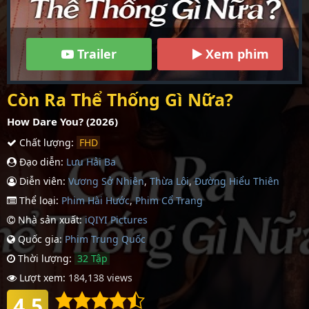
Trailer
Xem phim
Còn Ra Thể Thống Gì Nữa?
How Dare You? (2026)
Chất lượng:
FHD
Đạo diễn:
Lưu Hải Ba
Diễn viên:
Vương Sở Nhiên
,
Thừa Lôi
,
Ðường Hiểu Thiên
Thể loại:
Phim Hài Hước
,
Phim Cổ Trang
Nhà sản xuất:
iQIYI Pictures
Quốc gia:
Phim Trung Quốc
Thời lượng:
32 Tập
Lượt xem:
184,138 views
4.5