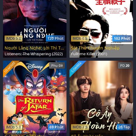
120 Phút
102 Phút
IMDb 5.1
IMDb 6.8
Người Lắng Nghe: Lời Thì Thầm
Sát Thủ Chuyên Nghiệp
Listeners: The Whispering (2022)
Fulltime Killer (2001)
US-MOVIE
C-DRAMA
Phụ Đề
PD.
20
69 Phút
20 Tập
IMDb 5.8
IMDb 7.5