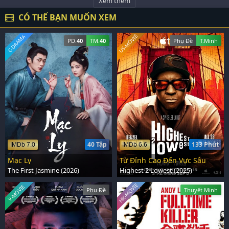
Xem thêm
bình thịnh trị mà họ đã dốc sức gây dựng bao năm.
CÓ THỂ BẠN MUỐN XEM
US-MOVIE
C-DRAMA
PD.
40
TM.
40
Phụ Đề
T.Minh
40 Tập
133 Phút
IMDb 7.0
IMDb 6.6
Mạc Ly
Từ Đỉnh Cao Đến Vực Sâu
The First Jasmine (2026)
Highest 2 Lowest (2025)
HK-MOVIE
V-MOVIE
Phụ Đề
Thuyết Minh