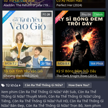
Sự Trở Lại Của Jafar
Cô Ấy Hoàn Hảo
Aladdin: The Return of Jafar (1994)
Perfect Her (2024)
CHIẾU RẠP
C-DRAMA
PD.
20
Phụ Đề
T.Minh
20 Tập
164 Phút
IMDb 7.2
IMDb 8.4
Tôi Gửi Tình Yêu Vào Gió
Kỹ Sĩ Bóng Đêm Trỗi Dậy
Chasing the Wind (2024)
The Dark Knight Rises (2012)
Từ khóa
Còn Ra Thể Thống Gì Nữa?
How Dare You?
Xem phim Còn Ra Thể Thống Gì Nữa? Việt Sub, Còn Ra Thể
Thống Gì Nữa? Thuyết Minh, Còn Ra Thể Thống Gì Nữa? Lồng
Tiếng, Còn Ra Thể Thống Gì Nữa? Full HD, Còn Ra Thể Thống Gì
Nữa? Bản Đẹp, Còn Ra Thể Thống Gì Nữa? Trọn Bộ, Xem phim