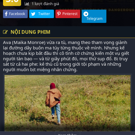
1
lượt đánh giá
Facebook
Twitter
Pinterest
Telegram
NỘI DUNG PHIM
Ava (Maika Monroe) vừa ra tù, mang theo tham vọng giành
lại đường dây buôn ma túy từng thuộc về mình. Nhưng kế
hoạch chưa kịp bắt đầu thì cô tình cờ chứng kiến một vụ giết
người tàn bạo — và từ giây phút đó, mọi thứ sụp đổ. Bị truy
sát từ cả hai phe: kẻ thù cũ trong giới tội phạm và những
người muốn bịt miệng nhân chứng.