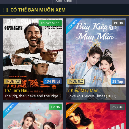
Xem thêm
CÓ THỂ BẠN MUỐN XEM
C-DRAMA
Thuyết Minh
PD.
38
134 Phút
38 Tập
IMDb 7.3
IMDb 8.2
Trừ Tam Hại
7 Kiếp May Mắn
The Pig, the Snake and the Pigeon (2023)
Love You Seven Times (2023)
US-MOVIE
C-DRAMA
TM.
36
Phụ Đề