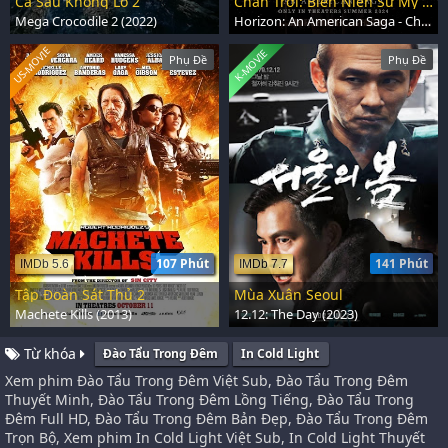
Cá Sấu Khổng Lồ 2
Chân Trời: Biên Niên Sử Mỹ - Phần 1
Mega Crocodile 2 (2022)
Horizon: An American Saga - Chapter 1 (2024)
US-MOVIE
K-MOVIE
Phụ Đề
Phụ Đề
107 Phút
141 Phút
IMDb 5.6
IMDb 7.7
Tập Đoàn Sát Thủ 2
Mùa Xuân Seoul
Machete Kills (2013)
12.12: The Day (2023)
Từ khóa
Đào Tẩu Trong Đêm
In Cold Light
Xem phim Đào Tẩu Trong Đêm Việt Sub, Đào Tẩu Trong Đêm
Thuyết Minh, Đào Tẩu Trong Đêm Lồng Tiếng, Đào Tẩu Trong
Đêm Full HD, Đào Tẩu Trong Đêm Bản Đẹp, Đào Tẩu Trong Đêm
Trọn Bộ, Xem phim In Cold Light Việt Sub, In Cold Light Thuyết