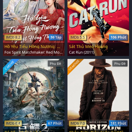
36 Tập
106 Phút
IMDb 8.2
IMDb 5.5
Hồ Yêu Tiểu Hồng Nương: Nguyệt Hồng Thiên
Sát Thủ Mèo Hoang
Fox Spirit Matchmaker: Red Moon Pact (2024)
Cat Run (2011)
US-MOVIE
C-MOVIE
Phụ Đề
Phụ Đề
67 Phút
181 Phút
IMDb 6.4
IMDb 7.0