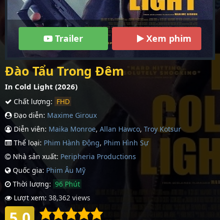
Trailer
Xem phim
Đào Tẩu Trong Đêm
In Cold Light (2026)
Chất lượng:
FHD
Đạo diễn:
Maxime Giroux
Diễn viên:
Maika Monroe
,
Allan Hawco
,
Troy Kotsur
Thể loại:
Phim Hành Động
,
Phim Hình Sự
Nhà sản xuất:
Peripheria Productions
Quốc gia:
Phim Âu Mỹ
Thời lượng:
96 Phút
Lượt xem:
38,362 views
5.0