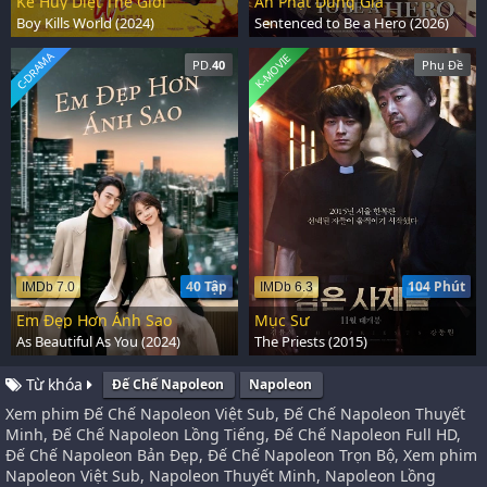
Kẻ Hủy Diệt Thế Giới
Án Phạt Dũng Giả
Boy Kills World (2024)
Sentenced to Be a Hero (2026)
C-DRAMA
K-MOVIE
PD.
40
Phụ Đề
40 Tập
104 Phút
IMDb 7.0
IMDb 6.3
Em Đẹp Hơn Ánh Sao
Mục Sư
As Beautiful As You (2024)
The Priests (2015)
Từ khóa
Đế Chế Napoleon
Napoleon
Xem phim Đế Chế Napoleon Việt Sub, Đế Chế Napoleon Thuyết
Minh, Đế Chế Napoleon Lồng Tiếng, Đế Chế Napoleon Full HD,
Đế Chế Napoleon Bản Đẹp, Đế Chế Napoleon Trọn Bộ, Xem phim
Napoleon Việt Sub, Napoleon Thuyết Minh, Napoleon Lồng