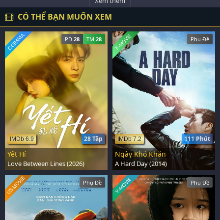
Xem thêm
CÓ THỂ BẠN MUỐN XEM
C-DRAMA
K-MOVIE
PD.
28
TM.
28
Phụ Đề
28 Tập
111 Phút
IMDb 6.9
IMDb 7.2
Yết Hí
Ngày Khó Khăn
Love Between Lines (2026)
A Hard Day (2014)
US-MOVIE
V-MOVIE
Phụ Đề
Phụ Đề