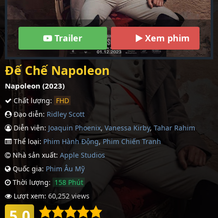
Trailer
Xem phim
Đế Chế Napoleon
Napoleon (2023)
Chất lượng:
FHD
Đạo diễn:
Ridley Scott
Diễn viên:
Joaquin Phoenix
,
Vanessa Kirby
,
Tahar Rahim
Thể loại:
Phim Hành Động
,
Phim Chiến Tranh
Nhà sản xuất:
Apple Studios
Quốc gia:
Phim Âu Mỹ
Thời lượng:
158 Phút
Lượt xem:
60,252 views
5.0