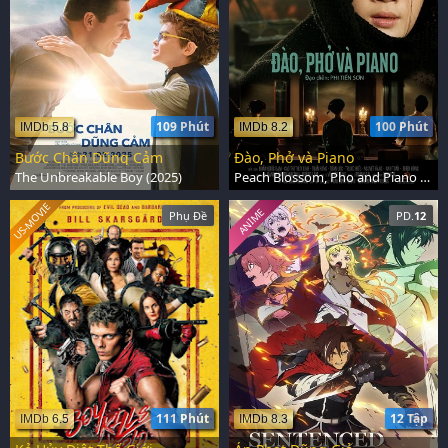
109 Phút
100 Phút
IMDb 5.8
IMDb 8.2
Bước Chân Dũng Cảm
Đào, Phở và Piano
The Unbreakable Boy (2025)
Peach Blossom, Pho and Piano (2023)
US-MOVIE
ANIME
Phụ Đề
PD.
12
111 Phút
12 Tập
IMDb 6.5
IMDb 8.3