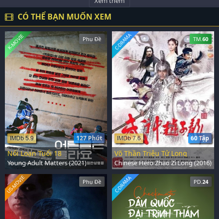
Xem thêm
CÓ THỂ BẠN MUỐN XEM
C-DRAMA
K-MOVIE
Phụ Đề
TM.
60
127 Phút
60 Tập
IMDb 5.9
IMDb 7.6
Nổi Loạn Tuổi 18
Võ Thần Triệu Tử Long
Young Adult Matters (2021)
Chinese Hero Zhao Zi Long (2016)
US-MOVIE
C-DRAMA
Phụ Đề
PD.
24