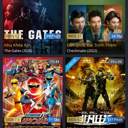
99 Phút
24 Tập
IMDb 6.2
IMDb 10
Khu Khép Kín
Dân Quốc Đại Trinh Thám
The Gates (2026)
Checkmate (2022)
C-MOVIE
ANIME
PD.
51
Phụ Đề
51 Tập
117 Phút
IMDb 7.6
IMDb 6.2