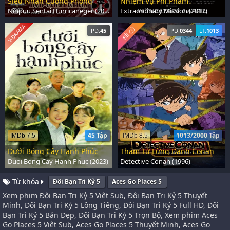
Siêu Nhân Cuồng Phong
Nhiệm Vụ Phi Phàm
Ninpuu Sentai Hurricaneger (2002)
Extraordinary Mission (2017)
V-DRAMA
ĐỀ CỬ
PD.
45
PD.
0344
LT.
1013
45 Tập
1013/2000 Tập
IMDb 7.5
IMDb 8.5
Dưới Bóng Cây Hạnh Phúc
Thám Tử Lừng Danh Conan
Duoi Bong Cay Hanh Phuc (2023)
Detective Conan (1996)
Từ khóa
Đôi Bạn Tri Kỷ 5
Aces Go Places 5
Xem phim Đôi Bạn Tri Kỷ 5 Việt Sub, Đôi Bạn Tri Kỷ 5 Thuyết
Minh, Đôi Bạn Tri Kỷ 5 Lồng Tiếng, Đôi Bạn Tri Kỷ 5 Full HD, Đôi
Bạn Tri Kỷ 5 Bản Đẹp, Đôi Bạn Tri Kỷ 5 Trọn Bộ, Xem phim Aces
Go Places 5 Việt Sub, Aces Go Places 5 Thuyết Minh, Aces Go