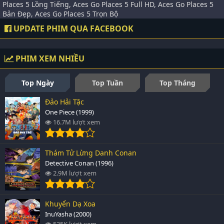
Places 5 Lồng Tiếng, Aces Go Places 5 Full HD, Aces Go Places 5
Bản Đẹp, Aces Go Places 5 Trọn Bộ
UPDATE PHIM QUA FACEBOOK
PHIM XEM NHIỀU
Top Ngày
Top Tuần
Top Tháng
Đảo Hải Tặc
One Piece (1999)
16.7M lượt xem
Thám Tử Lừng Danh Conan
Detective Conan (1996)
2.9M lượt xem
Khuyển Dạ Xoa
InuYasha (2000)
535K lượt xem