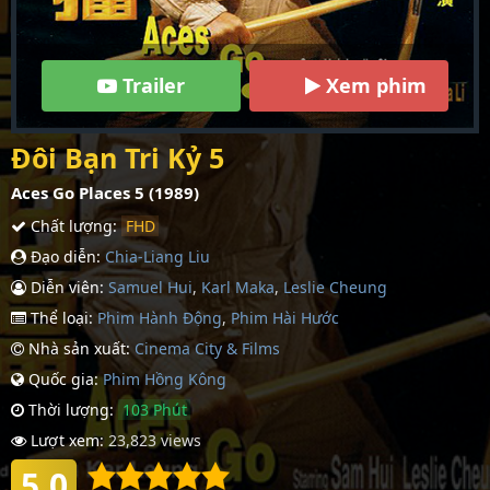
Trailer
Xem phim
Đôi Bạn Tri Kỷ 5
Aces Go Places 5 (1989)
Chất lượng:
FHD
Đạo diễn:
Chia-Liang Liu
Diễn viên:
Samuel Hui
,
Karl Maka
,
Leslie Cheung
Thể loại:
Phim Hành Động
,
Phim Hài Hước
Nhà sản xuất:
Cinema City & Films
Quốc gia:
Phim Hồng Kông
Thời lượng:
103 Phút
Lượt xem:
23,823 views
5.0