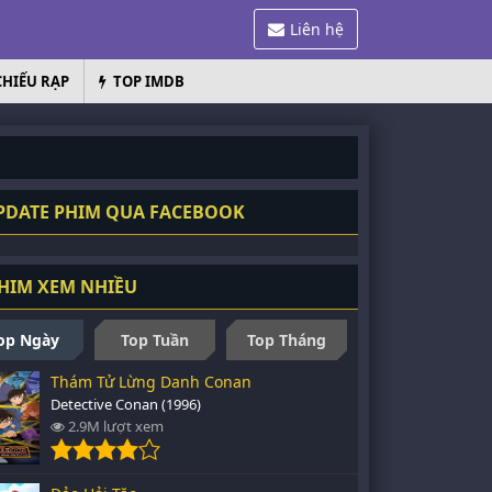
Liên hệ
CHIẾU RẠP
TOP IMDB
DATE PHIM QUA FACEBOOK
HIM XEM NHIỀU
op Ngày
Top Tuần
Top Tháng
Thám Tử Lừng Danh Conan
Detective Conan (1996)
2.9M lượt xem