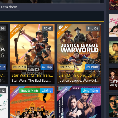
Xem thêm
US-MOVIE
TV-SERIES
 Đề
PD.
47
Phụ Đề
hút
47 Tập
89 Phút
IMDb 7.8
IMDb 5.6
Chuyện Ma Giảng Đường Năm 3
Star Wars: Chiến Tranh Nhân Bản
Liên Minh Công Lý: Thế Giới Chiến Tranh
Haunted Universities 3 (2024)
Star Wars: The Bad Batch (2021)
Justice League: Warworld (2023)
HK-MOVIE
HK-MOVIE
.
12
Thuyết Minh
L.Tiếng
Lồng Tiếng