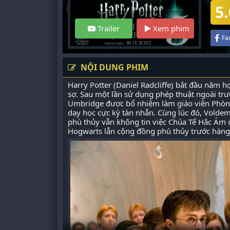
5.
Trailer
Xem phim
Fa
NỘI DUNG PHIM
Harry Potter (Daniel Radcliffe) bắt đầu năm 
sợ. Sau một lần sử dụng phép thuật ngoài trư
Umbridge được bổ nhiệm làm giáo viên Phòn
dạy học cực kỳ tàn nhẫn. Cùng lúc đó, Volde
phù thủy vẫn không tin việc Chúa Tể Hắc Ám đã
Hogwarts lẫn cộng đồng phù thủy trước hàng 