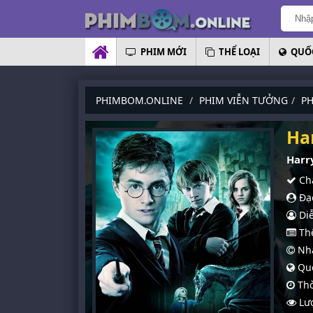
PHIM MỚI
THỂ LOẠI
QUỐC
PHIMBOM.ONLINE
PHIM VIỄN TƯỞNG
PH
Ha
Harr
Chấ
Đạo
Diễ
Thể
Nhà
Quố
Thờ
Lượ