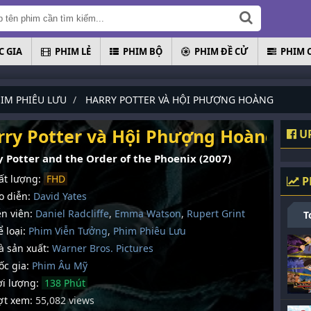
 GIA
PHIM LẺ
PHIM BỘ
PHIM ĐỀ CỬ
PHIM 
IM PHIÊU LƯU
HARRY POTTER VÀ HỘI PHƯỢNG HOÀNG
rry Potter và Hội Phượng Hoàng
UP
y Potter and the Order of the Phoenix (2007)
t lượng:
FHD
P
 diễn:
David Yates
n viên:
Daniel Radcliffe
,
Emma Watson
,
Rupert Grint
T
 loại:
Phim Viễn Tưởng
,
Phim Phiêu Lưu
 sản xuất:
Warner Bros. Pictures
c gia:
Phim Âu Mỹ
i lượng:
138 Phút
t xem:
55,082 views