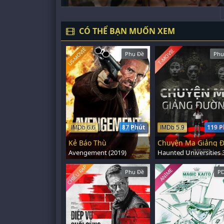
CÓ THỂ BẠN MUỐN XEM
US-MOVIE
T-MOVIE
Phụ Đề
Phụ
87 Phút
119 P
IMDb 6.6
IMDb 5.9
Kẻ Báo Thù
Avengement (2019)
CHIẾU RẠP
ANIME
Phụ Đề
PD