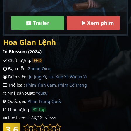
Trailer
Xem phim
Hoa Gian Lệnh
In Blossom (2024)
Chất lượng:
FHD
Đạo diễn:
Zhong Qing
Diễn viên:
Ju Jing Yi
,
Liu Xue Yi
,
Wu Jia Yi
Thể loại:
Phim Tình Cảm
,
Phim Cổ Trang
Nhà sản xuất:
Youku
Quốc gia:
Phim Trung Quốc
Thời lượng:
32 Tập
Lượt xem:
186,321 views
3.6