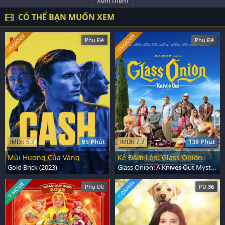
Xem thêm
CÓ THỂ BẠN MUỐN XEM
US-MOVIE
US-MOVIE
Phụ Đề
Phụ Đề
95 Phút
139 Phút
IMDb 5.2
IMDb 7.2
Mùi Hương Của Vàng
Kẻ Đâm Lén: Glass Onion
Gold Brick (2023)
Glass Onion: A Knives Out Mystery (2022)
C-DRAMA
V-MOVIE
Phụ Đề
PD.
36