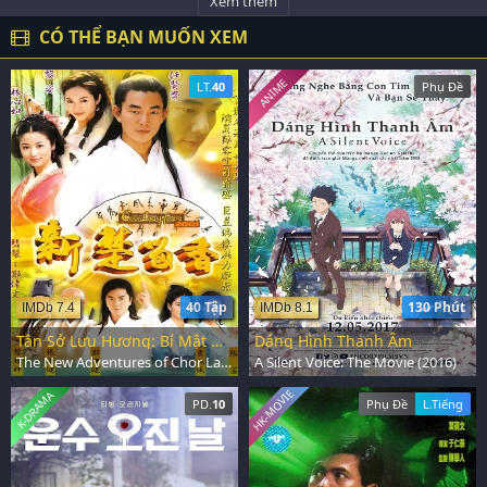
Xem thêm
CÓ THỂ BẠN MUỐN XEM
ANIME
LT.
40
Phụ Đề
40 Tập
130 Phút
IMDb 7.4
IMDb 8.1
Tân Sở Lưu Hương: Bí Mật Hổ Phách Quan Âm
Dáng Hình Thanh Âm
The New Adventures of Chor Lau Heung (2001)
A Silent Voice: The Movie (2016)
HK-MOVIE
K-DRAMA
PD.
10
Phụ Đề
L.Tiếng