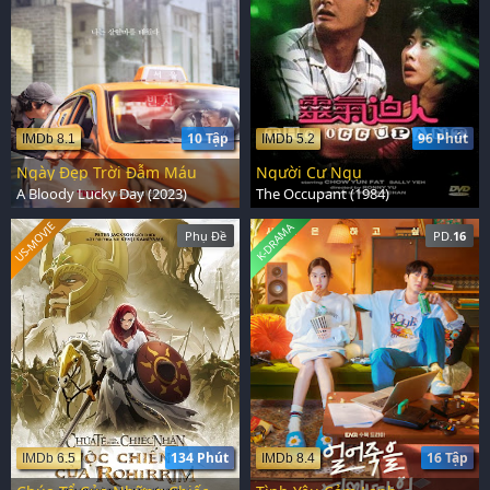
10 Tập
96 Phút
IMDb 8.1
IMDb 5.2
Ngày Đẹp Trời Đẫm Máu
Người Cư Ngụ
A Bloody Lucky Day (2023)
The Occupant (1984)
US-MOVIE
K-DRAMA
Phụ Đề
PD.
16
134 Phút
16 Tập
IMDb 6.5
IMDb 8.4