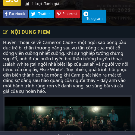
1
lượt đánh giá
Facebook
Twitter
Pinterest
Telegram
NỘI DUNG PHIM
Huyền Thoại kể về Cameron Cade – một ngôi sao bóng bầu
dục trẻ bị chấn thương nặng sau vụ tấn công của một cổ
động viên cuồng nhiệt cuồng. Khi sự nghiệp tưởng chừng
sụp đổ, anh được huấn luyện bởi thần tượng huyền thoại
Isaiah White [tại ngôi nhà biệt lập của Isaiah và người vợ nổi
tiếng của ông ấy, Elsie White]. Tuy nhiên, quá trình hồi phục
dần biến thành cơn ác mộng khi Cam phát hiện ra mặt tối
đáng sợ đằng sau hào quang của người thầy – đẩy anh vào
một hành trình rùng rợn về danh vọng, sự sùng bái và cái
giá của sự hoàn hảo.