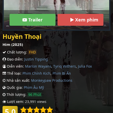
Trailer
Xem phim
Huyền Thoại
Him (2025)
Chất lượng:
FHD
Đạo diễn:
Justin Tipping
Diễn viên:
Marlon Wayans
,
Tyriq Withers
,
Julia Fox
Thể loại:
Phim Chính Kịch
,
Phim Bí Ẩn
Nhà sản xuất:
Monkeypaw Productions
Quốc gia:
Phim Âu Mỹ
Thời lượng:
96 Phút
Lượt xem:
23,991 views
5.0