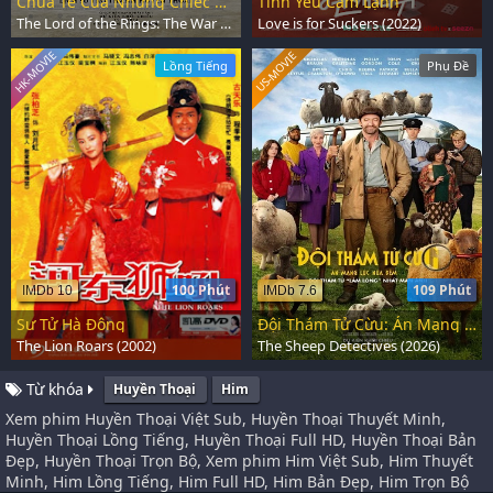
Chúa Tể Của Những Chiếc Nhẫn: Cuộc Chiến Của Rohirrim
Tình Yêu Cảm Lạnh
The Lord of the Rings: The War of the Rohirrim (2024)
Love is for Suckers (2022)
HK-MOVIE
US-MOVIE
Lồng Tiếng
Phụ Đề
100 Phút
109 Phút
IMDb 10
IMDb 7.6
Sư Tử Hà Đông
Đội Thám Tử Cừu: Án Mạng Lúc Nửa Đêm
The Lion Roars (2002)
The Sheep Detectives (2026)
Từ khóa
Huyền Thoại
Him
Xem phim Huyền Thoại Việt Sub, Huyền Thoại Thuyết Minh,
Huyền Thoại Lồng Tiếng, Huyền Thoại Full HD, Huyền Thoại Bản
Đẹp, Huyền Thoại Trọn Bộ, Xem phim Him Việt Sub, Him Thuyết
Minh, Him Lồng Tiếng, Him Full HD, Him Bản Đẹp, Him Trọn Bộ