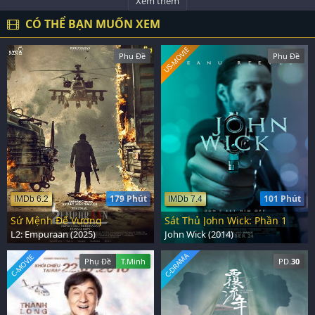
Xem thêm
CÓ THỂ BẠN MUỐN XEM
US-MOVIE
Phụ Đề
Phụ Đề
179 Phút
101 Phút
IMDb 6.2
IMDb 7.4
Sứ Mệnh Đế Vương
Sát Thủ John Wick: Phần 1
L2: Empuraan (2025)
John Wick (2014)
C-DRAMA
C-MOVIE
Phụ Đề
T.Minh
PD.
30