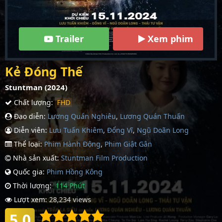
Trailer
Xem phim
Kẻ Đóng Thế
Stuntman (2024)
Chất lượng:
FHD
Đạo diễn:
Lương Quán Nghiêu
,
Lương Quán Thuấn
Diễn viên:
Lưu Tuấn Khiêm
,
Đổng Vĩ
,
Ngũ Doãn Long
Thể loại:
Phim Hành Động
,
Phim Giật Gân
Nhà sản xuất:
Stuntman Film Production
Quốc gia:
Phim Hồng Kông
Thời lượng:
114 Phút
Lượt xem:
28,234 views
5.0