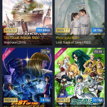
107 Phút
30 Tập
IMDb 10
IMDb 7.7
Tẩu Thoát Ngoạn Mục
Phúc Lưu Niên
Skiptrace (2016)
Lost Track of Time (2022)
ANIME
ANIME
PD.
14
PD.
13
14 Tập
13 Tập
IMDb 6.6
IMDb 7.1