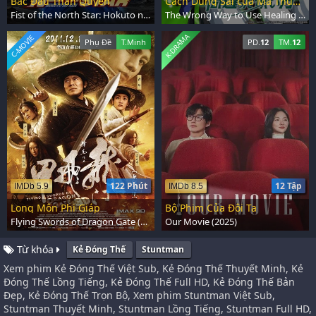
Bắc Đẩu Thần Quyền
Cách Dùng Sai của Ma Thuật Chữa Trị
Fist of the North Star: Hokuto no Ken (2026)
The Wrong Way to Use Healing Magic (2024)
K-DRAMA
C-MOVIE
Phụ Đề
T.Minh
PD.
12
TM.
12
122 Phút
12 Tập
IMDb 5.9
IMDb 8.5
Long Môn Phi Giáp
Bộ Phim Của Đôi Ta
Flying Swords of Dragon Gate (2011)
Our Movie (2025)
Từ khóa
Kẻ Đóng Thế
Stuntman
Xem phim Kẻ Đóng Thế Việt Sub, Kẻ Đóng Thế Thuyết Minh, Kẻ
Đóng Thế Lồng Tiếng, Kẻ Đóng Thế Full HD, Kẻ Đóng Thế Bản
Đẹp, Kẻ Đóng Thế Trọn Bộ, Xem phim Stuntman Việt Sub,
Stuntman Thuyết Minh, Stuntman Lồng Tiếng, Stuntman Full HD,