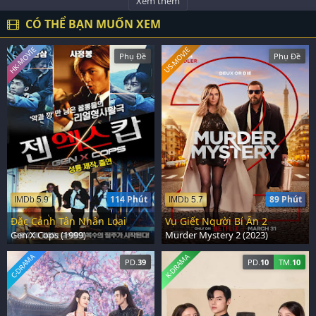
Xem thêm
CÓ THỂ BẠN MUỐN XEM
HK-MOVIE
US-MOVIE
Phụ Đề
Phụ Đề
114 Phút
89 Phút
IMDb 5.9
IMDb 5.7
Đặc Cảnh Tân Nhân Loại
Vụ Giết Người Bí Ẩn 2
Gen X Cops (1999)
Murder Mystery 2 (2023)
C-DRAMA
K-DRAMA
PD.
39
PD.
10
TM.
10