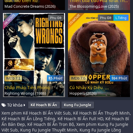
Giấc Mơ Điên Rồ
Thiên Đóa Đào Hoa Nhất Thế Khai
Mad Concrete Dreams (2026)
The Blossoming Love (2025)
HK-MOVIE
US-MOVIE
Phụ Đề
Phụ Đề
L.Tiếng
85 Phút
104 Phút
IMDb 7.1
IMDb 7.6
Chấp Pháp Tiên Phong
Cú Nhảy Kỳ Diệu
Righting Wrongs (1986)
Hoppers (2026)
Từ khóa
Kế Hoạch Bí Ẩn
Kung Fu Jungle
Xem phim Kế Hoạch Bí Ẩn Việt Sub, Kế Hoạch Bí Ẩn Thuyết Minh,
Kế Hoạch Bí Ẩn Lồng Tiếng, Kế Hoạch Bí Ẩn Full HD, Kế Hoạch Bí
Ẩn Bản Đẹp, Kế Hoạch Bí Ẩn Trọn Bộ, Xem phim Kung Fu Jungle
Việt Sub, Kung Fu Jungle Thuyết Minh, Kung Fu Jungle Lồng