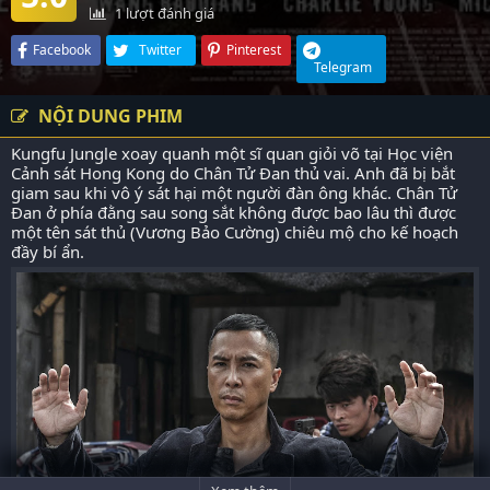
1
lượt đánh giá
Facebook
Twitter
Pinterest
Telegram
NỘI DUNG PHIM
Kungfu Jungle xoay quanh một sĩ quan giỏi võ tại Học viện
Cảnh sát Hong Kong do Chân Tử Đan thủ vai. Anh đã bị bắt
giam sau khi vô ý sát hại một người đàn ông khác. Chân Tử
Đan ở phía đằng sau song sắt không được bao lâu thì được
một tên sát thủ (Vương Bảo Cường) chiêu mộ cho kế hoạch
đầy bí ẩn.