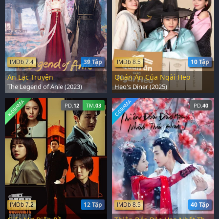
39 Tập
10 Tập
IMDb 7.4
IMDb 8.5
An Lạc Truyện
Quán Ăn Của Ngài Heo
The Legend of Anle (2023)
Heo's Diner (2025)
K-DRAMA
C-DRAMA
PD.
12
TM.
03
PD.
40
12 Tập
40 Tập
IMDb 7.2
IMDb 8.5