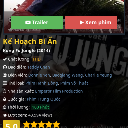
Trailer
Xem phim
Kế Hoạch Bí Ẩn
Kung Fu Jungle (2014)
Chất lượng:
FHD
Đạo diễn:
Teddy Chan
Diễn viên:
Donnie Yen
,
Baoqiang Wang
,
Charlie Yeung
Thể loại:
Phim Hành Động
,
Phim Võ Thuật
Nhà sản xuất:
Emperor Film Production
Quốc gia:
Phim Trung Quốc
Thời lượng:
100 Phút
Lượt xem:
43,594 views
5.0