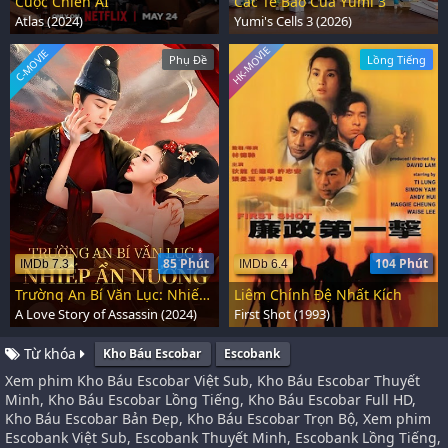
Cuộc Chiến AI
Các Tế Bào Của Yumi 3
Atlas (2024)
Yumi's Cells 3 (2026)
HK-MOVIE
C-MOVIE
Phụ Đề
Lồng Tiếng
85 Phút
104 Phút
IMDb 7.3
IMDb 6.4
Trường An Bí Văn Lục: Nhiếp Ẩn Nương
Liêm Chính Đệ Nhất Kích
A Love Story of Assassin (2024)
First Shot (1993)
Từ khóa
Kho Báu Escobar
Escobank
Xem phim Kho Báu Escobar Việt Sub, Kho Báu Escobar Thuyết
Minh, Kho Báu Escobar Lồng Tiếng, Kho Báu Escobar Full HD,
Kho Báu Escobar Bản Đẹp, Kho Báu Escobar Trọn Bộ, Xem phim
Escobank Việt Sub, Escobank Thuyết Minh, Escobank Lồng Tiếng,