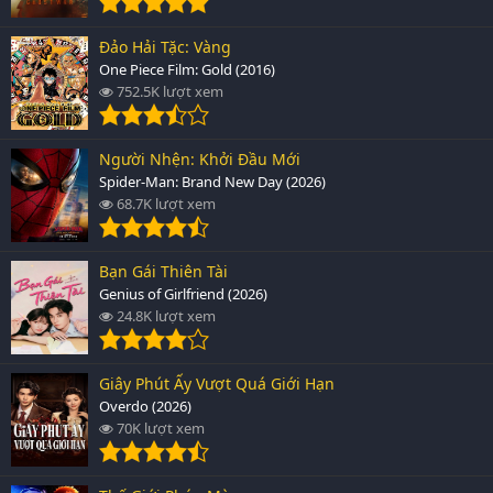
Đảo Hải Tặc: Vàng
One Piece Film: Gold (2016)
752.5K lượt xem
Người Nhện: Khởi Đầu Mới
Spider-Man: Brand New Day (2026)
68.7K lượt xem
Bạn Gái Thiên Tài
Genius of Girlfriend (2026)
24.8K lượt xem
Giây Phút Ấy Vượt Quá Giới Hạn
Overdo (2026)
70K lượt xem