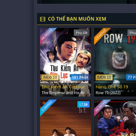
CÓ THỂ BẠN MUỐN XEM
HK-MOVIE
US-MOVIE
Phụ Đề
Phụ
101 Phút
77 P
IMDb 10
IMDb 10
Thư Kiếm Ân Cừu Lục
Hàng Ghế Số 19
The Emperor and His Brother (1981)
Row 19 (2022)
HK-MOVIE
C-DRAMA
LT.
24
Phụ