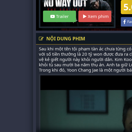
5.
Trailer
Xem phim
Fa
NỘI DUNG PHIM
Sau khi một tên tội phạm tàn ác chưa từng có
với số tiền thưởng là 20 tỷ won được đưa ra c
vệ kẻ giết người này khỏi người dân. Kim Kook
khỏi tù sau mười ba năm thụ án. Anh ta giữ L
Trong khi đó, Yoon Chang Jae là một người bán