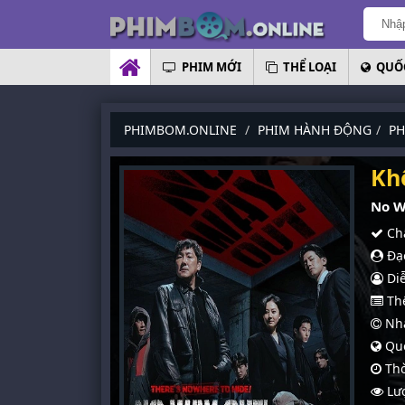
PHIM MỚI
THỂ LOẠI
QUỐC
PHIMBOM.ONLINE
PHIM HÀNH ĐỘNG
PH
Kh
No W
Chấ
Đạo
Diễ
Thể
Nhà
Quố
Thờ
Lượ