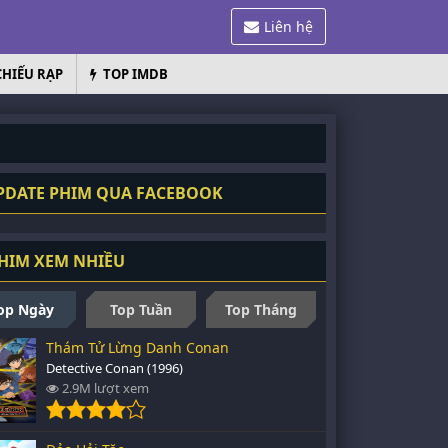
Liên hệ
CHIẾU RẠP
TOP IMDB
DATE PHIM QUA FACEBOOK
HIM XEM NHIỀU
op Ngày
Top Tuần
Top Tháng
Thám Tử Lừng Danh Conan
Detective Conan (1996)
2.9M lượt xem