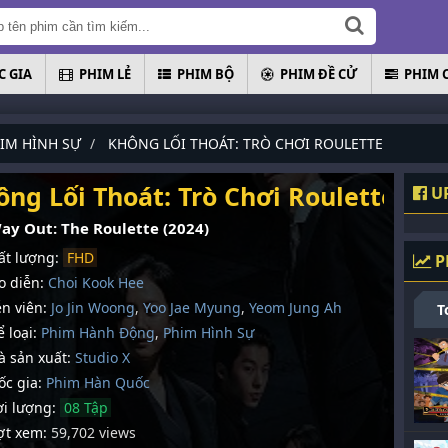
 GIA
PHIM LẺ
PHIM BỘ
PHIM ĐỀ CỬ
PHIM 
IM HÌNH SỰ
KHÔNG LỐI THOÁT: TRÒ CHƠI ROULETTE
ông Lối Thoát: Trò Chơi Roulette
UP
ay Out: The Roulette (2024)
t lượng:
FHD
P
 diễn:
Choi Kook Hee
n viên:
Jo Jin Woong
,
Yoo Jae Myung
,
Yeom Jung Ah
T
 loại:
Phim Hành Động
,
Phim Hình Sự
 sản xuất:
Studio X
c gia:
Phim Hàn Quốc
i lượng:
08 Tập
t xem:
59,702 views