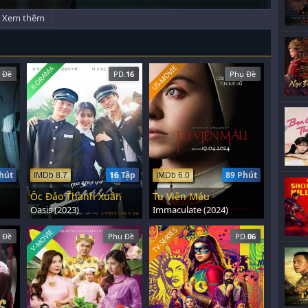
Xem thêm
US-MOVIE
K-DRAMA
 Đề
PD.
16
Phụ Đề
hút
16 Tập
89 Phút
IMDb 8.7
IMDb 6.0
Ốc Đảo Thanh Xuân
Tu Viện Máu
Oasis (2023)
Immaculate (2024)
TV-SERIES
V-MOVIE
 Đề
Phụ Đề
PD.
06