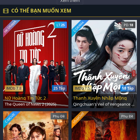
Xem thêm
CÓ THỂ BẠN MUỐN XEM
HK-DRAMA
C-DRAMA
LT.
25
PD.
18
25 Tập
18 Tập
IMDb 7.8
IMDb 7.5
Nữ Hoàng Tin Tức 2
Thanh Xuyên Nhập Mộng
The Queen of News 2 (2025)
Qingchuan's Veil of Vengeance (2025)
US-MOVIE
C-MOVIE
Phụ Đề
Phụ Đề