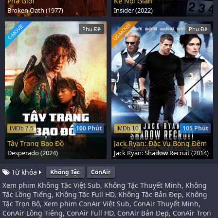
Phá Giới
Kẻ Nội Gián
Broken Oath (1977)
Insider (2022)
US-MOVIE
C-MOVIE
Phụ Đề
Phụ Đề
100 Phút
105 Phút
IMDb 7.5
IMDb 10
Tây Trang Bạo Đồ
Jack Ryan: Đặc Vụ Bóng Đêm
Desperado (2024)
Jack Ryan: Shadow Recruit (2014)
Từ khóa
Không Tặc
ConAir
Xem phim Không Tặc Việt Sub, Không Tặc Thuyết Minh, Không
Tặc Lồng Tiếng, Không Tặc Full HD, Không Tặc Bản Đẹp, Không
Tặc Trọn Bộ, Xem phim ConAir Việt Sub, ConAir Thuyết Minh,
ConAir Lồng Tiếng, ConAir Full HD, ConAir Bản Đẹp, ConAir Trọn