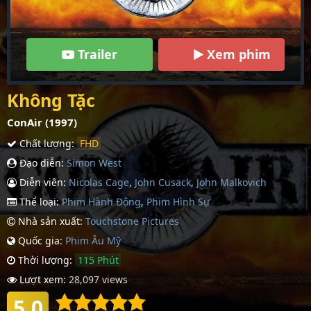
Trailer
Xem phim
Không Tặc
ConAir (1997)
Chất lượng:
FHD
Đạo diễn:
Simon West
Diễn viên:
Nicolas Cage
,
John Cusack
,
John Malkovich
Thể loại:
Phim Hành Động
,
Phim Hình Sự
Nhà sản xuất:
Touchstone Pictures
Quốc gia:
Phim Âu Mỹ
Thời lượng:
115 Phút
Lượt xem:
28,097 views
5.0