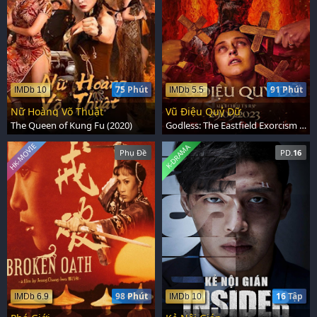
75 Phút
91 Phút
IMDb 10
IMDb 5.5
Nữ Hoàng Võ Thuật
Vũ Điệu Quỷ Dữ
The Queen of Kung Fu (2020)
Godless: The Eastfield Exorcism (2023)
HK-MOVIE
K-DRAMA
Phụ Đề
PD.
16
98 Phút
16 Tập
IMDb 6.9
IMDb 10