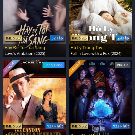
32 Tập
29 Tập
IMDb 6.3
IMDb 7.5
Hãy Để Tôi Tỏa Sáng
Hồ Ly Trong Tay
Love's Ambition (2025)
Fall in Love with a Fox (2024)
HK-MOVIE
US-MOVIE
Lồng Tiếng
Phụ Đề
127 Phút
123 Phút
IMDb 6.9
IMDb 6.2