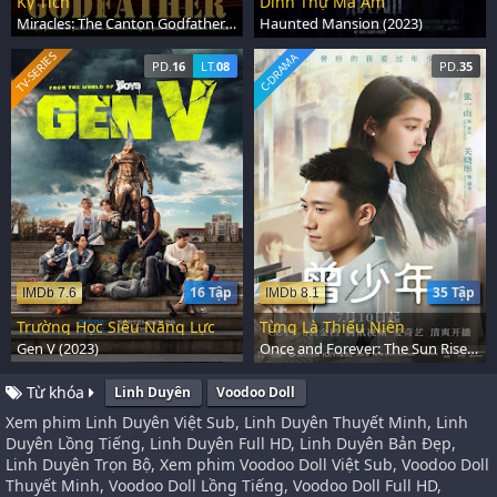
Kỳ Tích
Dinh Thự Ma Ám
Miracles: The Canton Godfather (1989)
Haunted Mansion (2023)
TV-SERIES
C-DRAMA
PD.
16
LT.
08
PD.
35
16 Tập
35 Tập
IMDb 7.6
IMDb 8.1
Trường Học Siêu Năng Lực
Từng Là Thiếu Niên
Gen V (2023)
Once and Forever: The Sun Rises (2023)
Từ khóa
Linh Duyên
Voodoo Doll
Xem phim Linh Duyên Việt Sub, Linh Duyên Thuyết Minh, Linh
Duyên Lồng Tiếng, Linh Duyên Full HD, Linh Duyên Bản Đẹp,
Linh Duyên Trọn Bộ, Xem phim Voodoo Doll Việt Sub, Voodoo Doll
Thuyết Minh, Voodoo Doll Lồng Tiếng, Voodoo Doll Full HD,