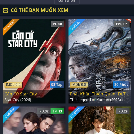
Xem thêm
CÓ THỂ BẠN MUỐN XEM
TV-SERIES
C-MOVIE
PD.
08
Phụ Đề
08 Tập
80 Phút
IMDb 6.9
IMDb 6.8
Căn Cứ Star City
Phát Khâu Thiên Quan: Di Tích Côn Lôn
Star City (2026)
The Legend of Kunlun (2023)
C-DRAMA
C-DRAMA
PD.
32
TM.
13
PD.
29