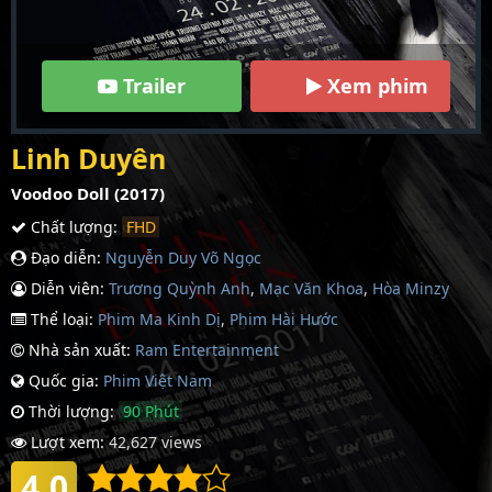
Trailer
Xem phim
Linh Duyên
Voodoo Doll (2017)
Chất lượng:
FHD
Đạo diễn:
Nguyễn Duy Võ Ngọc
Diễn viên:
Trương Quỳnh Anh
,
Mạc Văn Khoa
,
Hòa Minzy
Thể loại:
Phim Ma Kinh Dị
,
Phim Hài Hước
Nhà sản xuất:
Ram Entertainment
Quốc gia:
Phim Việt Nam
Thời lượng:
90 Phút
Lượt xem:
42,627 views
4.0